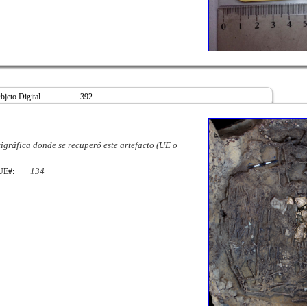
jeto Digital
392
igráfica donde se recuperó este artefacto (UE o
134
, UE#: