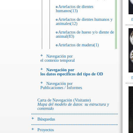
Artefactos de dientes
humanos(13)
Artefactos de dientes humanos y
animales(12)
Artefactos de hueso y/o diente de
animal(83)
Artefactos de madera(1)
Artefactos de metal(28)
Navegación por
el contexto temporal
Artefactos de piedra(55)
Navegación por
Artefactos de resina(11)
los datos específicos del tipo de OD
Ecofactos animales(25)
Navegación por
Publicaciones / Informes
Ecofactos de piedra(5)
Registro de restos óseos humanos
Carta de Navegación (Visitante)
(individuos)(42)
Mapa del modelo de datos: su estructura y
contenido
Registro de unidades
estratigráficas(113)
Búsquedas
Registro unidades estratigráficas:
ofrenda huesos humanos(1)
Proyectos