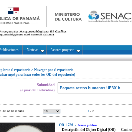
Publicaciones
Noticias
Actores proyecto
plorar el repositorio
>
Navegar por el repositorio
ulsar
aquí
para listar todos los OD del repositorio)
Subunidad
(ajuar del individuo)
1-18 of 18 results
1
/
2
OD
1786
-
Acceso público
Descripción del Objeto Digital (OD) :
Caninos