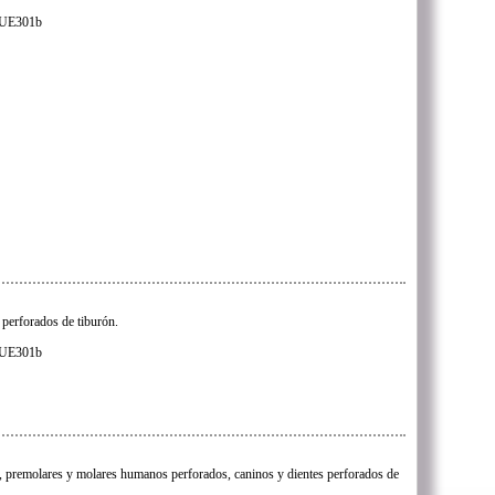
s UE301b
 perforados de tiburón.
s UE301b
, premolares y molares humanos perforados, caninos y dientes perforados de