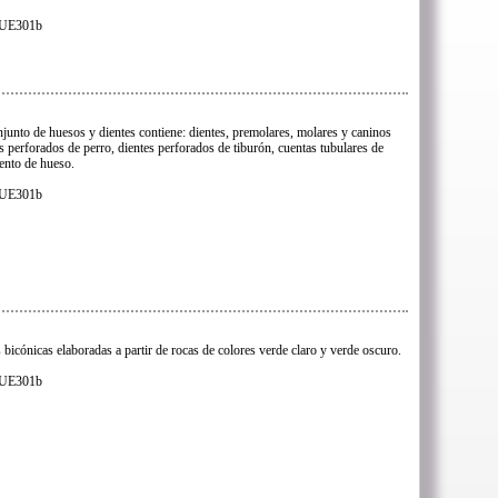
s UE301b
njunto de huesos y dientes contiene: dientes, premolares, molares y caninos
 perforados de perro, dientes perforados de tiburón, cuentas tubulares de
ento de hueso.
s UE301b
 bicónicas elaboradas a partir de rocas de colores verde claro y verde oscuro.
s UE301b