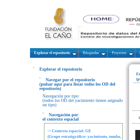
Explorar el repositorio
Búsquedas
Proyectos
Explorar el repositorio
Ex
(p
Navegar por el repositorio
(pulsar
aquí
para listar todos los OD del
repositorio)
Navegación por tipo:
(todos los OD del yacimiento tienen asignado
un tipo)
Navegación por
1
el contexto espacial
-> Contexto espacial: GE
(Grupo estratigráfico: yacimiento, tumba,