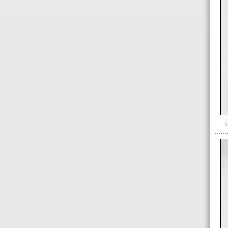
Relleno-colmatación(1)
~Sin asignar(7)
-> Hallado en la UE#:
Objetos clasificados según
los UE# del GE
087(1)
108(1)
109(4)
251(2)
252(96)
253(1)
254(1)
257(61)
263(4)
280(1)