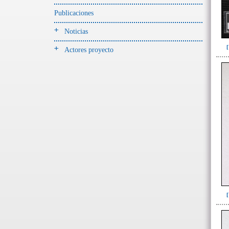
Publicaciones
- UE# y tipo de UE
donde se halló el objeto
Noticias
-> Hallado en UE del tipo:
Actores proyecto
Objetos clasificados según
los tipos de UE del GE
Corte(1)
Depósito (7)
Derrumbe(153)
Derrumbe-ofrenda(1)
Deslizamiento de materiales(13)
Entierro(228)
Forjado y ofrenda en posición
primaria(1)
Nivel arbitrario(1)
Ofrenda(105)
Relleno(29)