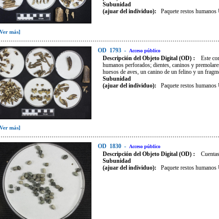
Subunidad
(ajuar del individuo):
Paquete restos humano
[Ver más]
OD
1793
-
Acceso público
Descripción del Objeto Digital (OD) :
Este co
humanos perforados; dientes, caninos y premolares
huesos de aves, un canino de un felino y un fragm
Subunidad
(ajuar del individuo):
Paquete restos humano
[Ver más]
OD
1830
-
Acceso público
Descripción del Objeto Digital (OD) :
Cuentas
Subunidad
(ajuar del individuo):
Paquete restos humano