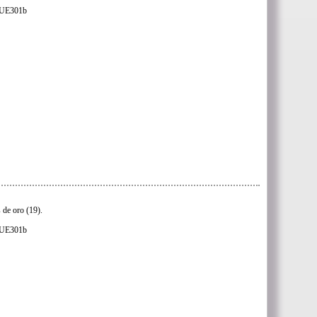
s UE301b
 de oro (19).
s UE301b