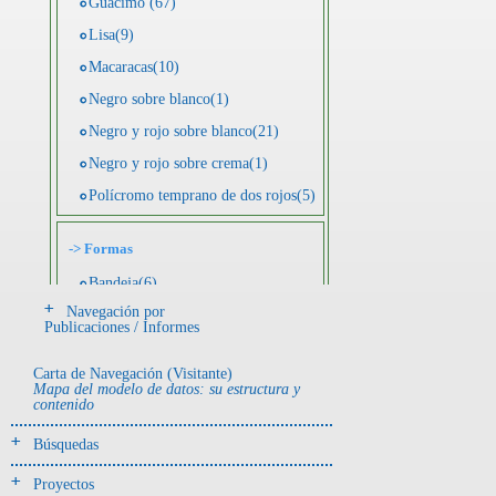
Guácimo (67)
Lisa(9)
Macaracas(10)
Negro sobre blanco(1)
Negro y rojo sobre blanco(21)
Negro y rojo sobre crema(1)
Polícromo temprano de dos rojos(5)
->
Formas
Bandeja(6)
Navegación por
Botella(4)
Publicaciones / Informes
Cuenco(190)
Carta de Navegación (Visitante)
Efigie antropomorfa(24)
Mapa del modelo de datos: su estructura y
contenido
Efigie híbrida(2)
Efigie zoomorfa(56)
Búsquedas
Incensario(13)
Proyectos