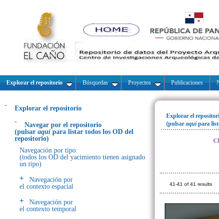
Explorar el repositorio
Búsquedas
Proyectos
Publicaciones
N
Explorar el repositorio
Explorar el repositor
(pulsar
aquí
para lis
Navegar por el repositorio
(pulsar
aquí
para listar todos los OD del
repositorio)
Cl
Navegación por tipo:
(todos los OD del yacimiento tienen asignado
un tipo)
Navegación por
41-41 of 41 results
el contexto espacial
Navegación por
el contexto temporal