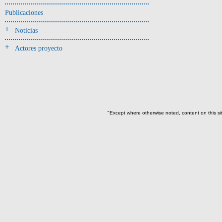
Jarra(340)
Publicaciones
Mamaderas(1)
Noticias
misceláneo(1)
Actores proyecto
Molde(1)
Olla(54)
Pedestal(6)
Plato(59)
Silbato(3)
"Except where otherwise noted, content on this si
Volante de huso(2)
-> Tipo de uso.
Artefactos no cerámicos
Herramientas, armas o útiles(300)
Objetos rituales u
ornamentales(902)
->
Clase de artefacto