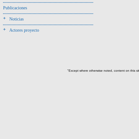
Jarra(340)
Publicaciones
Mamaderas(1)
Noticias
misceláneo(1)
Actores proyecto
Molde(1)
Olla(54)
Pedestal(6)
Plato(59)
Silbato(3)
"Except where otherwise noted, content on this si
Volante de huso(2)
-> Tipo de uso.
Artefactos no cerámicos
Herramientas, armas o útiles(300)
Objetos rituales u
ornamentales(902)
->
Clase de artefacto