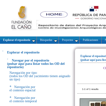
Explorar el repositorio
Búsquedas
Proyectos
Publicaciones
N
Explorar el repositorio
Explorar el repositor
(pulsar
aquí
para lis
Navegar por el repositorio
(pulsar
aquí
para listar todos los OD del
repositorio)
Cl
Navegación por tipo:
(todos los OD del yacimiento tienen asignado
un tipo)
Navegación por
1-1 of 1 results
el contexto espacial
Navegación por
el contexto temporal