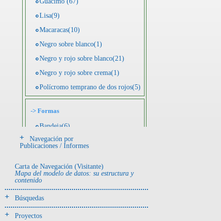
Guácimo (67)
Lisa(9)
Macaracas(10)
Negro sobre blanco(1)
Negro y rojo sobre blanco(21)
Negro y rojo sobre crema(1)
Polícromo temprano de dos rojos(5)
->
Formas
Bandeja(6)
Navegación por
Botella(4)
Publicaciones / Informes
Cuenco(190)
Carta de Navegación (Visitante)
Efigie antropomorfa(24)
Mapa del modelo de datos: su estructura y
contenido
Efigie híbrida(2)
Efigie zoomorfa(56)
Búsquedas
Incensario(13)
Proyectos