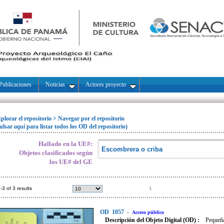
Publicaciones
Noticias
Actores proyecto
plorar el repositorio
>
Navegar por el repositorio
ulsar
aquí
para listar todos los OD del repositorio)
Hallado en la UE#:
Objetos clasificados según
los UE# del GE
-3 of 3 results
1
OD
1057
-
Acceso público
Descripción del Objeto Digital (OD) :
Pequeña