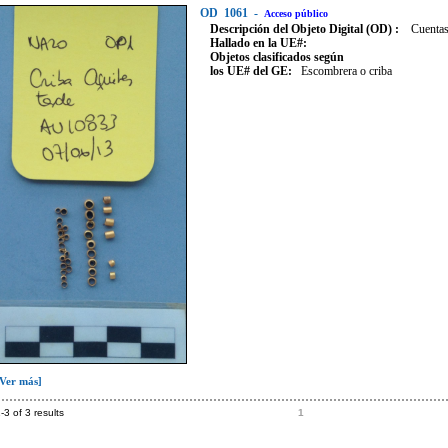
OD
1061
-
Acceso público
Descripción del Objeto Digital (OD) :
Cuentas
Hallado en la UE#:
Objetos clasificados según
los UE# del GE:
Escombrera o criba
[Ver más]
-3 of 3 results
1