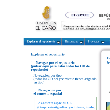
Explorar el repositorio
Búsquedas
Proyectos
Explorar el repositorio
Ex
(p
Navegar por el repositorio
(pulsar
aquí
para listar todos los OD del
repositorio)
Navegación por tipo:
(todos los OD del yacimiento tienen asignado
un tipo)
Navegación por
1
el contexto espacial
-> Contexto espacial: GE
(Grupo estratigráfico: yacimiento, tumba,