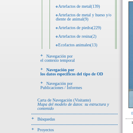
Artefactos de metal(139)
Artefactos de metal y hueso y/o
diente de animal(9)
Artefactos de piedra(229)
Artefactos de resina(2)
Ecofactos animales(13)
Ecofactos de concha(2)
Navegación por
el contexto temporal
Ecofactos de piedra(3)
Navegación por
Registro de restos óseos humanos
los datos específicos del tipo de OD
(individuos)(28)
Navegación por
Registro de unidades
Publicaciones / Informes
estratigráficas(64)
Registro unidades estratigráficas:
Carta de Navegación (Visitante)
ofrenda huesos humanos(3)
Mapa del modelo de datos: su estructura y
contenido
- UE# y tipo de UE
Búsquedas
donde se halló el objeto
1
Proyectos