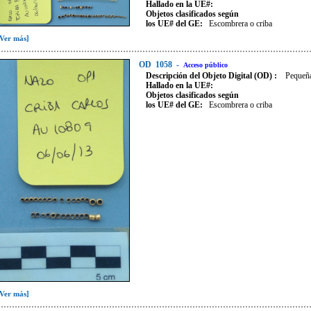
Hallado en la UE#:
Objetos clasificados según
los UE# del GE:
Escombrera o criba
[Ver más]
OD
1058
-
Acceso público
Descripción del Objeto Digital (OD) :
Pequeña
Hallado en la UE#:
Objetos clasificados según
los UE# del GE:
Escombrera o criba
[Ver más]