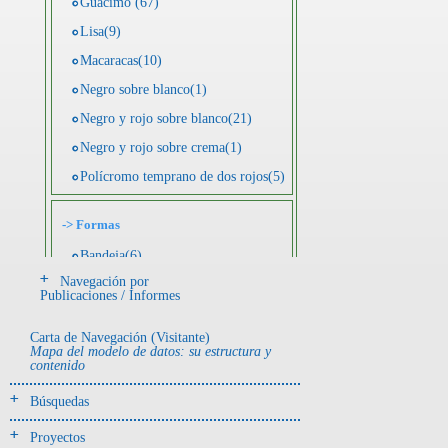
Guácimo (67)
Lisa(9)
Macaracas(10)
Negro sobre blanco(1)
Negro y rojo sobre blanco(21)
Negro y rojo sobre crema(1)
Polícromo temprano de dos rojos(5)
->
Formas
Bandeja(6)
Navegación por
Botella(4)
Publicaciones / Informes
Cuenco(190)
Carta de Navegación (Visitante)
Efigie antropomorfa(24)
Mapa del modelo de datos: su estructura y
contenido
Efigie híbrida(2)
Efigie zoomorfa(56)
Búsquedas
Incensario(13)
Proyectos