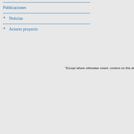
Jarra(340)
Publicaciones
Mamaderas(1)
Noticias
misceláneo(1)
Actores proyecto
Molde(1)
Olla(54)
Pedestal(6)
Plato(59)
Silbato(3)
"Except where otherwise noted, content on this si
Volante de huso(2)
-> Tipo de uso.
Artefactos no cerámicos
Herramientas, armas o útiles(300)
Objetos rituales u
ornamentales(902)
~Sin asignar(2)