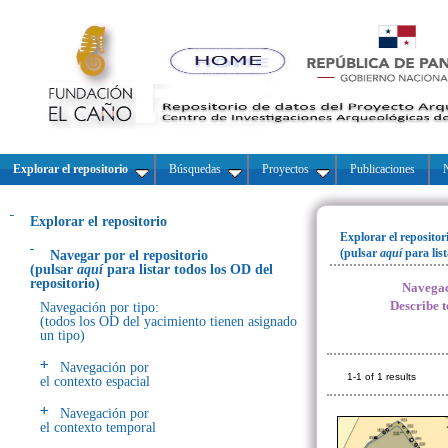
Explorar el repositorio
Búsquedas
Proyectos
Publicaciones
N
Explorar el repositorio
Explorar el repositor
(pulsar
aquí
para lis
Navegar por el repositorio
(pulsar
aquí
para listar todos los OD del
repositorio)
Navegac
Describe t
Navegación por tipo:
(todos los OD del yacimiento tienen asignado
un tipo)
Navegación por
1-1 of 1 results
el contexto espacial
Navegación por
el contexto temporal