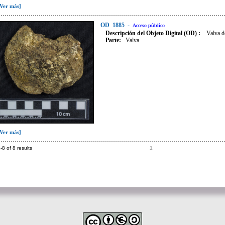
[Ver más]
OD
1885
-
Acceso público
Descripción del Objeto Digital (OD) :
Valva d
Parte:
Valva
[Ver más]
-8 of 8 results
1