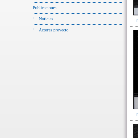
Jarra(340)
Publicaciones
Mamaderas(1)
Noticias
misceláneo(1)
Actores proyecto
Molde(1)
Olla(54)
Pedestal(6)
Plato(59)
Silbato(3)
Volante de huso(2)
-> Tipo de uso.
Artefactos no cerámicos
Herramientas, armas o útiles(300)
Objetos rituales u
ornamentales(902)
~Sin asignar(2)