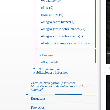
Guácimo (67)
Lisa(9)
Macaracas(10)
Negro sobre blanco(1)
Negro y rojo sobre blanco(21)
Negro y rojo sobre crema(1)
Polícromo temprano de dos rojos(5)
->
Formas
Bandeja(6)
Navegación por
Botella(4)
Publicaciones / Informes
Cuenco(190)
Carta de Navegación (Visitante)
Efigie antropomorfa(24)
Mapa del modelo de datos: su estructura y
contenido
Efigie híbrida(2)
Efigie zoomorfa(56)
Búsquedas
Incensario(13)
Proyectos