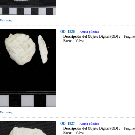
[Ver más]
OD
1826
-
Acceso público
Descripción del Objeto Digital (OD) :
Fragmen
Parte:
Valva
[Ver más]
OD
1827
-
Acceso público
Descripción del Objeto Digital (OD) :
Fragmen
Parte:
Valva