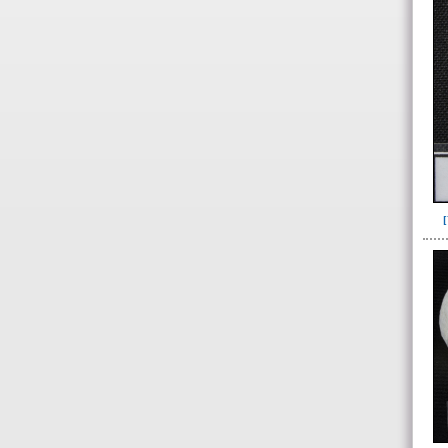
- Datos específicos de
restos óseos humanos
- Datos específicos individuos
por sexo y edad
-> Sexo ( / edad)
Femenino(11)
Indeterminado(61)
Masculino(58)
Probablemente femenino(1)
Probablemente masculino(1)
-> Edad
12 años(4)
25 años o mayor(3)
Adulto(24)