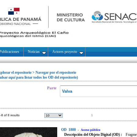
Publicaciones
Noticias
Actores proyecto
plorar el repositorio
>
Navegar por el repositorio
ulsar
aquí
para listar todos los OD del repositorio)
Parte
-8 of 8 results
1
OD
1800
-
Acceso público
Descripción del Objeto Digital (OD) :
Fragmen