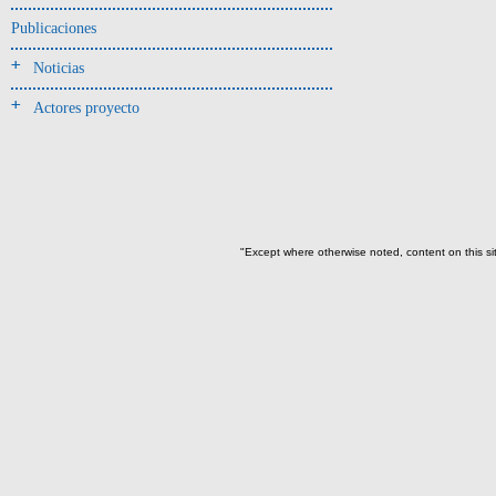
Jarra(340)
Publicaciones
Mamaderas(1)
Noticias
misceláneo(1)
Actores proyecto
Molde(1)
Olla(54)
Pedestal(6)
Plato(59)
Silbato(3)
"Except where otherwise noted, content on this si
Volante de huso(2)
-> Tipo de uso.
Artefactos no cerámicos
Herramientas, armas o útiles(300)
Objetos rituales u
ornamentales(902)
~Sin asignar(2)