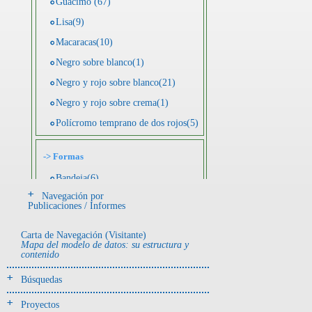
Guácimo (67)
Lisa(9)
Macaracas(10)
Negro sobre blanco(1)
Negro y rojo sobre blanco(21)
Negro y rojo sobre crema(1)
Polícromo temprano de dos rojos(5)
->
Formas
Bandeja(6)
Navegación por
Botella(4)
Publicaciones / Informes
Cuenco(190)
Carta de Navegación (Visitante)
Efigie antropomorfa(24)
Mapa del modelo de datos: su estructura y
contenido
Efigie híbrida(2)
Efigie zoomorfa(56)
Búsquedas
Incensario(13)
Proyectos