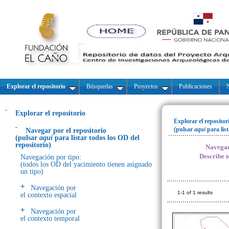
Explorar el repositorio
Búsquedas
Proyectos
Publicaciones
N
Explorar el repositorio
Explorar el repositor
(pulsar
aquí
para lis
Navegar por el repositorio
(pulsar
aquí
para listar todos los OD del
repositorio)
Navegac
Describe t
Navegación por tipo:
(todos los OD del yacimiento tienen asignado
un tipo)
Navegación por
1-1 of 1 results
el contexto espacial
Navegación por
el contexto temporal