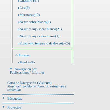
Guácimo (67)
Lisa(9)
Macaracas(10)
Negro sobre blanco(1)
Negro y rojo sobre blanco(21)
Negro y rojo sobre crema(1)
Polícromo temprano de dos rojos(5)
->
Formas
Bandeja(6)
Navegación por
Botella(4)
Publicaciones / Informes
Cuenco(190)
Carta de Navegación (Visitante)
Efigie antropomorfa(24)
Mapa del modelo de datos: su estructura y
contenido
Efigie híbrida(2)
Efigie zoomorfa(56)
Búsquedas
Incensario(13)
Proyectos