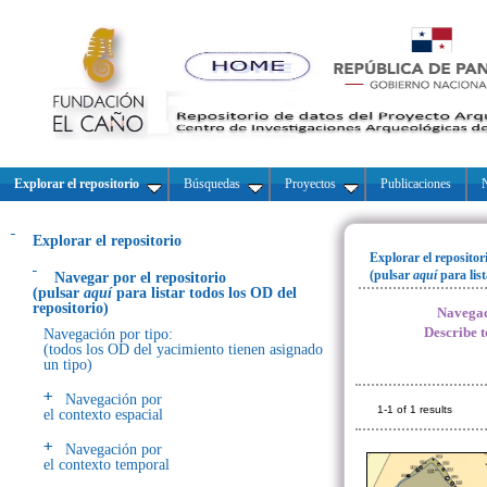
Explorar el repositorio
Búsquedas
Proyectos
Publicaciones
N
Explorar el repositorio
Explorar el repositor
(pulsar
aquí
para lis
Navegar por el repositorio
(pulsar
aquí
para listar todos los OD del
repositorio)
Navegac
Describe t
Navegación por tipo:
(todos los OD del yacimiento tienen asignado
un tipo)
Navegación por
1-1 of 1 results
el contexto espacial
Navegación por
el contexto temporal