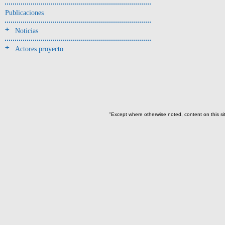
Jarra(340)
Publicaciones
Mamaderas(1)
Noticias
misceláneo(1)
Actores proyecto
Molde(1)
Olla(54)
Pedestal(6)
Plato(59)
Silbato(3)
"Except where otherwise noted, content on this si
Volante de huso(2)
-> Tipo de uso.
Artefactos no cerámicos
Herramientas, armas o útiles(300)
Objetos rituales u
ornamentales(902)
~Sin asignar(2)