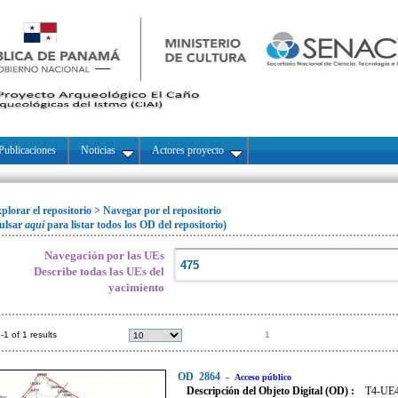
Publicaciones
Noticias
Actores proyecto
plorar el repositorio
>
Navegar por el repositorio
ulsar
aquí
para listar todos los OD del repositorio)
Navegación por las UEs
Describe todas las UEs del
yacimiento
-1 of 1 results
1
OD
2864
-
Acceso público
Descripción del Objeto Digital (OD) :
T4-UE47