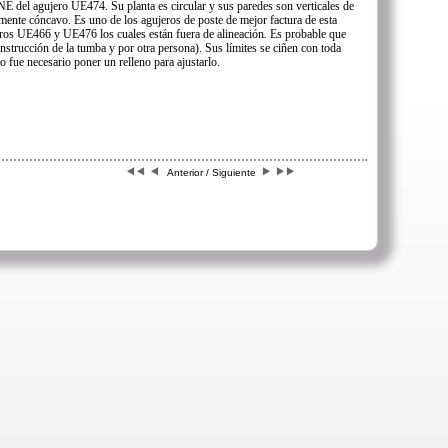
 NE del agujero UE474. Su planta es circular y sus paredes son verticales de
ente cóncavo. Es uno de los agujeros de poste de mejor factura de esta
jeros UE466 y UE476 los cuales están fuera de alineación. Es probable que
nstrucción de la tumba y por otra persona). Sus límites se ciñen con toda
No fue necesario poner un relleno para ajustarlo.
Anterior / Siguiente