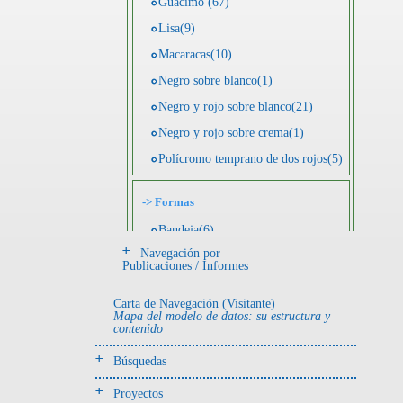
Guácimo (67)
Lisa(9)
Macaracas(10)
Negro sobre blanco(1)
Negro y rojo sobre blanco(21)
Negro y rojo sobre crema(1)
Polícromo temprano de dos rojos(5)
->
Formas
Bandeja(6)
Navegación por
Botella(4)
Publicaciones / Informes
Cuenco(190)
Carta de Navegación (Visitante)
Efigie antropomorfa(24)
Mapa del modelo de datos: su estructura y
contenido
Efigie híbrida(2)
Efigie zoomorfa(56)
Búsquedas
Incensario(13)
Proyectos