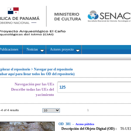
Publicaciones
Noticias
Actores proyecto
plorar el repositorio
>
Navegar por el repositorio
ulsar
aquí
para listar todos los OD del repositorio)
Navegación por las UEs
Describe todas las UEs del
yacimiento
-4 of 4 results
1
OD
381
-
Acceso público
Descripción del Objeto Digital (OD) :
T6-UE12