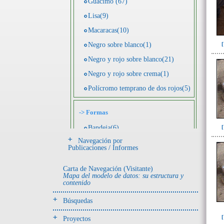
Guácimo (67)
Lisa(9)
Macaracas(10)
Negro sobre blanco(1)
Negro y rojo sobre blanco(21)
Negro y rojo sobre crema(1)
Polícromo temprano de dos rojos(5)
->
Formas
Bandeja(6)
Navegación por
Botella(4)
Publicaciones / Informes
Cuenco(190)
Carta de Navegación (Visitante)
Efigie antropomorfa(24)
Mapa del modelo de datos: su estructura y
contenido
Efigie híbrida(2)
Efigie zoomorfa(56)
Búsquedas
Incensario(13)
Proyectos