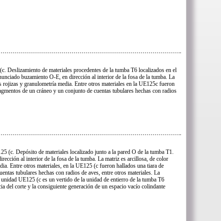
c. Deslizamiento de materiales procedentes de la tumba T6 localizados en el
nunciado buzamiento O-E, en dirección al interior de la fosa de la tumba. La
es rojizas y granulometría media. Entre otros materiales en la UE125c fueron
fragmentos de un cráneo y un conjunto de cuentas tubulares hechas con radios
5 (c. Depósito de materiales localizado junto a la pared O de la tumba T1.
cción al interior de la fosa de la tumba. La matriz es arcillosa, de color
ia. Entre otros materiales, en la UE125 (c fueron hallados una tiara de
entas tubulares hechas con radios de aves, entre otros materiales. La
 unidad UE125 (c es un vertido de la unidad de entierro de la tumba T6
a del corte y la consiguiente generación de un espacio vacío colindante