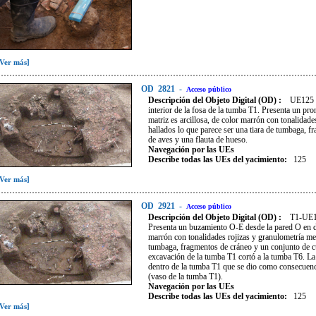
[Ver más]
OD
2821
-
Acceso público
Descripción del Objeto Digital (OD) :
UE125 (
interior de la fosa de la tumba T1. Presenta un pro
matriz es arcillosa, de color marrón con tonalidad
hallados lo que parece ser una tiara de tumbaga, 
de aves y una flauta de hueso.
Navegación por las UEs
Describe todas las UEs del yacimiento:
125
[Ver más]
OD
2921
-
Acceso público
Descripción del Objeto Digital (OD) :
T1-UE12
Presenta un buzamiento O-E desde la pared O en dire
marrón con tonalidades rojizas y granulometría med
tumbaga, fragmentos de cráneo y un conjunto de cu
excavación de la tumba T1 cortó a la tumba T6. La
dentro de la tumba T1 que se dio como consecuenci
(vaso de la tumba T1).
Navegación por las UEs
Describe todas las UEs del yacimiento:
125
[Ver más]