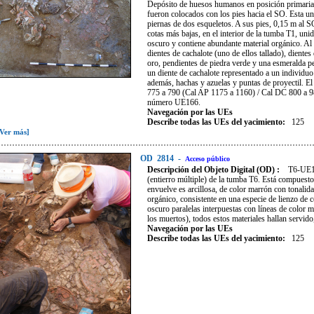
Depósito de huesos humanos en posición primaria 
fueron colocados con los pies hacia el SO. Esta u
piernas de dos esqueletos. A sus pies, 0,15 m al 
cotas más bajas, en el interior de la tumba T1, uni
oscuro y contiene abundante material orgánico. Al
dientes de cachalote (uno de ellos tallado), diente
oro, pendientes de piedra verde y una esmeralda pe
un diente de cachalote representado a un individu
además, hachas y azuelas y puntas de proyectil. E
775 a 790 (Cal AP 1175 a 1160) / Cal DC 800 a 98
número UE166.
Navegación por las UEs
Describe todas las UEs del yacimiento:
125
[Ver más]
OD
2814
-
Acceso público
Descripción del Objeto Digital (OD) :
T6-UE12
(entierro múltiple) de la tumba T6. Está compuesto
envuelve es arcillosa, de color marrón con tonalida
orgánico, consistente en una especie de lienzo de c
oscuro paralelas interpuestas con líneas de color m
los muertos), todos estos materiales hallan servido
Navegación por las UEs
Describe todas las UEs del yacimiento:
125