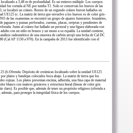
localizado a 3,48 m de profundidad. Es un entierro múltiple. Los cuerpos
nidad fue cortada al NE por tumba T1. Solo se conservan los huesos de las
SO, se localizó un cráneo. Restos de un segundo cráneo fueron hallados en
dad UE125 (c. La matriz de tierra que envuelve a los huesos es de color gris-
 NO de las osamentas se encontró un grupo de ajuares funerarios: brazaletes,
s de jaguares y pumas perforados, cuentas, placas, orejeras y pendientes de
rforada. Junto al cráneo fue hallado un pectoral y una figura elaborada con
o adulto con un niño en brazos y un mono a su espalda. La unidad contiene,
l análisis radiométrico de una muestra de carbón arrojó una fecha de Cal DC
0 (Cal AP 1150 a 970). En la campaña de 2013 fue identificado con el
5 (b.Ofrenda. Depósito de cerámicas localizado sobre la unidad UE125
 por platos y bandejas colocados boca abajo. La matriz de tierra que los
des rojizas. Los platos presentan encima, adherida, una fina capa de material
olor blanco con matices grisáceos y estructura lineal (líneas de color gris
ás claro). Es posible que, además de tener un propósito religioso (ofrenda a
, además, para proteger la integridad física de los cuerpos.