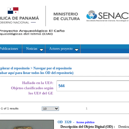
Publicaciones
Noticias
Actores proyecto
plorar el repositorio
>
Navegar por el repositorio
ulsar
aquí
para listar todos los OD del repositorio)
Hallado en la UE#:
Objetos clasificados según
los UE# del GE
-1 of 1 results
1
OD
3320
-
Acceso público
Descripción del Objeto Digital (OD) :
Dentícu