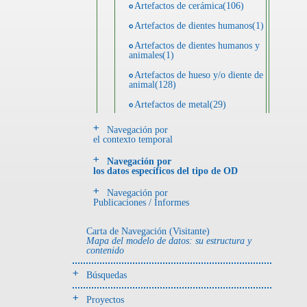
Artefactos de cerámica(106)
Artefactos de dientes humanos(1)
Artefactos de dientes humanos y
animales(1)
Artefactos de hueso y/o diente de
animal(128)
Artefactos de metal(29)
Artefactos de metal y hueso y/o
Navegación por
diente de animal(5)
el contexto temporal
Artefactos de metal y resina(2)
Navegación por
los datos específicos del tipo de OD
Artefactos de piedra(6)
Navegación por
Ecofactos animales(1)
Publicaciones / Informes
Registro de restos óseos humanos
(huesos)(18)
Carta de Navegación (Visitante)
Mapa del modelo de datos: su estructura y
Registro de unidades
contenido
estratigráficas(4)
Búsquedas
- UE# y tipo de UE
donde se halló el objeto
Proyectos