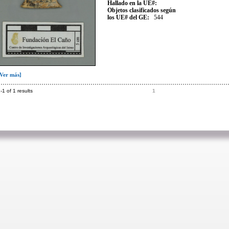
Hallado en la UE#:
Objetos clasificados según
los UE# del GE:
544
[Ver más]
-1 of 1 results
1