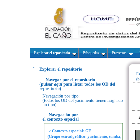
Explorar el repositorio
Búsquedas
Proyectos
Explorar el repositorio
Ex
(p
Navegar por el repositorio
(pulsar
aquí
para listar todos los OD del
repositorio)
Navegación por tipo:
(todos los OD del yacimiento tienen asignado
un tipo)
Navegación por
1
el contexto espacial
-> Contexto espacial: GE
(Grupo estratigráfico: yacimiento, tumba,