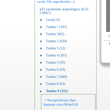
cache, UEs superficiales, ..)
El yacimiento arqueológico de El
Caño(1)
Cache(12)
Tumba 1 (181)
Tumba 10(5)
Tumba 2 (934)
1
Tumba 3 (12)
Tumba 4 (201)
Tumba 5 (95)
Tumba 6 (63)
Tumba 7 (669)
Tumba 8 (63)
Tumba 9 (322)
-> Navegación por tipo:
limitada a los OD del GE