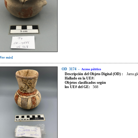
[Ver más]
OD
3174
-
Acceso público
Descripción del Objeto Digital (OD) :
Jarra g
Hallado en la UE#:
Objetos clasificados según
los UE# del GE:
568