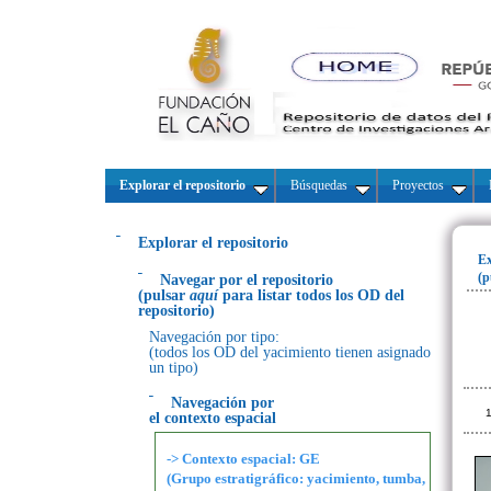
Explorar el repositorio
Búsquedas
Proyectos
Explorar el repositorio
Ex
(p
Navegar por el repositorio
(pulsar
aquí
para listar todos los OD del
repositorio)
Navegación por tipo:
(todos los OD del yacimiento tienen asignado
un tipo)
Navegación por
1
el contexto espacial
-> Contexto espacial: GE
(Grupo estratigráfico: yacimiento, tumba,