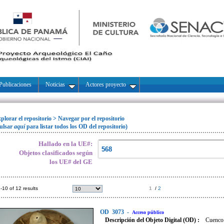
Publicaciones
Noticias
Actores proyecto
plorar el repositorio
>
Navegar por el repositorio
ulsar
aquí
para listar todos los OD del repositorio)
Hallado en la UE#:
Objetos clasificados según
los UE# del GE
-10 of 12 results
1
/
2
OD
3073
-
Acceso público
Descripción del Objeto Digital (OD) :
Cuenco 