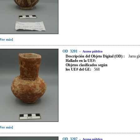
[Ver más]
OD
3201
-
Acceso público
Descripción del Objeto Digital (OD) :
Jarra gl
Hallado en la UE#:
Objetos clasificados según
los UE# del GE:
568
[Ver más]
OD
3207
-
Acceso público