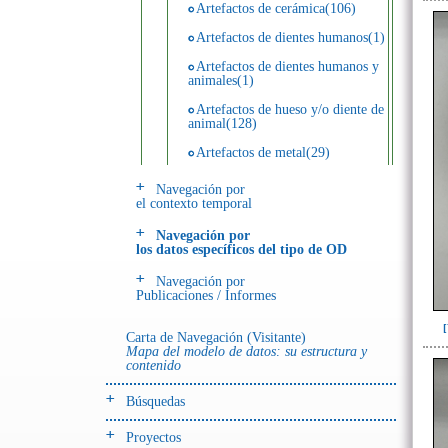
Artefactos de cerámica(106)
Artefactos de dientes humanos(1)
Artefactos de dientes humanos y
animales(1)
Artefactos de hueso y/o diente de
animal(128)
Artefactos de metal(29)
Artefactos de metal y hueso y/o
Navegación por
diente de animal(5)
el contexto temporal
Artefactos de metal y resina(2)
Navegación por
los datos específicos del tipo de OD
Artefactos de piedra(6)
Navegación por
Ecofactos animales(1)
Publicaciones / Informes
Registro de restos óseos humanos
(huesos)(18)
Carta de Navegación (Visitante)
Mapa del modelo de datos: su estructura y
Registro de unidades
contenido
estratigráficas(4)
Búsquedas
- UE# y tipo de UE
donde se halló el objeto
Proyectos