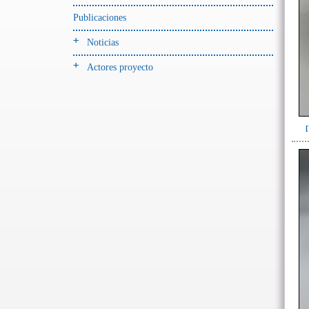
Publicaciones
-> Hallado en UE del tipo:
Objetos clasificados según
Noticias
los tipos de UE del GE
Actores proyecto
Cernidor(1)
Depósito (10)
Depósito de artefactos(18)
Depósito de artefactos y
osamentas(2)
Depósito de artefactos.(1)
Depósito de cerámica(40)
Depósito de huesos humanos
desarticulados(3)
Depósito-sedimento(2)
Entierro(77)
Entierro-ofrenda(3)
Forjado y ofrenda
colapsados(46)