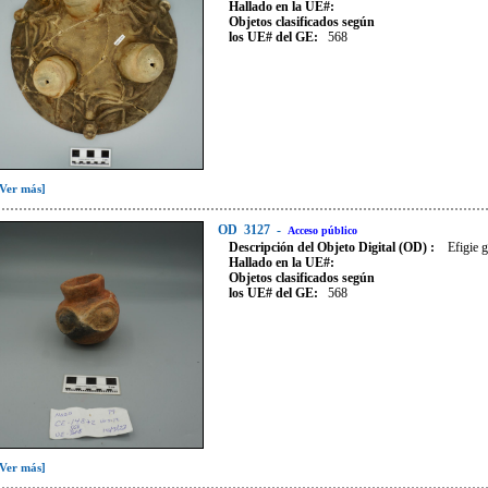
Hallado en la UE#:
Objetos clasificados según
los UE# del GE:
568
[Ver más]
OD
3127
-
Acceso público
Descripción del Objeto Digital (OD) :
Efigie 
Hallado en la UE#:
Objetos clasificados según
los UE# del GE:
568
[Ver más]