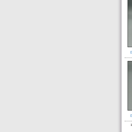
566(3)
568(12)
571(6)
572(2)
573(40)
574(1)
575(27)
576(1)
577(1)
578(14)
579(73)
Limpieza(6)
pedacería de cerámica(1)
Unidad superficial (S) vinculada al
1
cementerio(98)