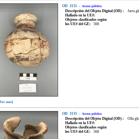
OD
3131
-
Acceso público
Descripción del Objeto Digital (OD) :
Jarra gl
Hallado en la UE#:
Objetos clasificados según
los UE# del GE:
568
[Ver más]
OD
3135
-
Acceso público
Descripción del Objeto Digital (OD) :
Olla gl
Hallado en la UE#:
Objetos clasificados según
los UE# del GE:
568