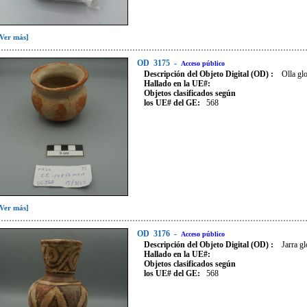
[Ver más]
OD
3175
-
Acceso público
Descripción del Objeto Digital (OD) :
Olla gl
Hallado en la UE#:
Objetos clasificados según
los UE# del GE:
568
[Ver más]
OD
3176
-
Acceso público
Descripción del Objeto Digital (OD) :
Jarra gl
Hallado en la UE#:
Objetos clasificados según
los UE# del GE:
568