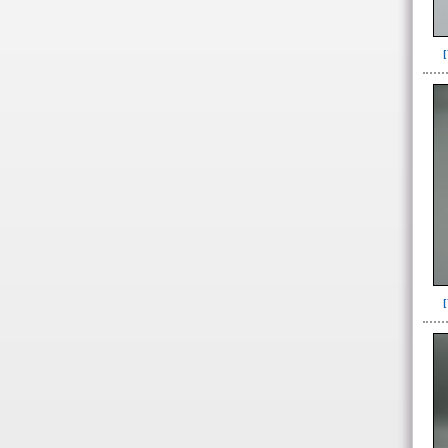
Ofrenda(6)
Ofrenda-depósito(1)
Relleno(26)
Relleno-colmatación(3)
-> Hallado en la UE#:
Objetos clasificados según
los UE# del GE
461(1)
487(1)
491b(1)
493(39)
498(3)
499(7)
501(1)
505(1)