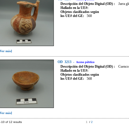
Descripción del Objeto Digital (OD) :
Jarra g
Hallado en la UE#:
Objetos clasificados según
los UE# del GE:
568
[Ver más]
OD
3213
-
Acceso público
Descripción del Objeto Digital (OD) :
Cuenco 
Hallado en la UE#:
Objetos clasificados según
los UE# del GE:
568
[Ver más]
-10 of 12 results
1
/
2