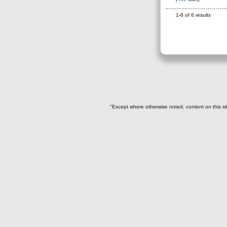
Ofrenda(6)
1-6 of 6 results
Ofrenda-depósito(1)
Relleno(26)
Relleno-colmatación(3)
-> Hallado en la UE#:
Objetos clasificados según
los UE# del GE
"Except where otherwise noted, content on this si
461(1)
487(1)
491b(1)
493(39)
498(3)
499(7)
501(1)
505(1)