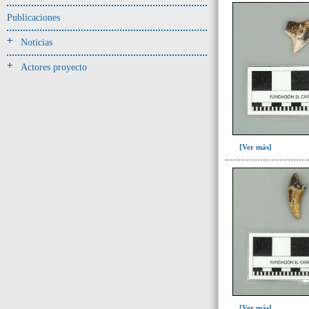
Publicaciones
-> Hallado en UE del tipo:
Objetos clasificados según
Noticias
los tipos de UE del GE
Actores proyecto
Cernidor(1)
Depósito (10)
Depósito de artefactos(18)
Depósito de artefactos y
osamentas(2)
[Ver más]
Depósito de artefactos.(1)
Depósito de cerámica(40)
Depósito de huesos humanos
desarticulados(3)
Depósito-sedimento(2)
Entierro(77)
Entierro-ofrenda(3)
Forjado y ofrenda
colapsados(46)
[Ver más]