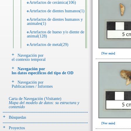
Artefactos de cerámica(106)
Artefactos de dientes humanos(1)
Artefactos de dientes humanos y
animales(1)
Artefactos de hueso y/o diente de
animal(128)
Artefactos de metal(29)
Artefactos de metal y hueso y/o
[Ver más]
Navegación por
diente de animal(5)
el contexto temporal
Artefactos de metal y resina(2)
Navegación por
los datos específicos del tipo de OD
Artefactos de piedra(6)
Navegación por
Ecofactos animales(1)
Publicaciones / Informes
Registro de restos óseos humanos
(huesos)(18)
Carta de Navegación (Visitante)
Mapa del modelo de datos: su estructura y
Registro de unidades
contenido
estratigráficas(4)
Búsquedas
- UE# y tipo de UE
[Ver más]
donde se halló el objeto
Proyectos