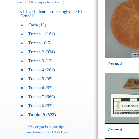
cache, UEs superficiales, ..)
El yacimiento arqueológico de El
Caño(1)
Cache(12)
Tumba 1 (181)
Tumba 10(5)
Tumba 2 (934)
Tumba 3 (12)
[Ver más]
Tumba 4 (201)
Tumba 5 (95)
Tumba 6 (63)
Tumba 7 (669)
Tumba 8 (63)
Tumba 9 (322)
-> Navegación por tipo:
[Ver más]
limitada a los OD del GE