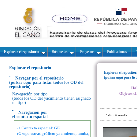
Explorar el repositorio
Búsquedas
Proyectos
Publicaciones
N
Explorar el repositorio
Explorar el repositor
(pulsar
aquí
para lis
Navegar por el repositorio
(pulsar
aquí
para listar todos los OD del
repositorio)
Hal
Objetos cl
Navegación por tipo:
(todos los OD del yacimiento tienen asignado
un tipo)
Navegación por
1-6 of 6 results
el contexto espacial
-> Contexto espacial: GE
(Grupo estratigráfico: yacimiento, tumba,