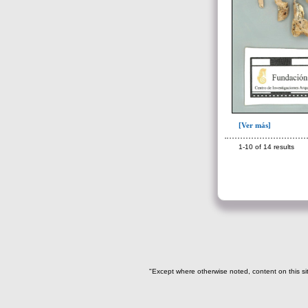
566(3)
568(12)
571(6)
572(2)
573(40)
574(1)
[Ver más]
575(27)
1-10 of 14 results
576(1)
577(1)
578(14)
579(73)
Limpieza(6)
pedacería de cerámica(1)
"Except where otherwise noted, content on this si
Unidad superficial (S) vinculada al
cementerio(98)