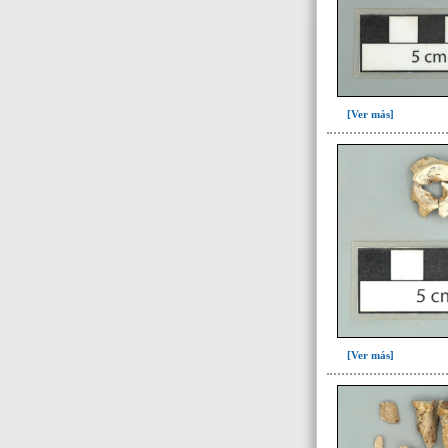
509(6)
513(5)
514(2)
515(1)
[Ver más]
517(4)
518(30)
534(1)
535(1)
536(3)
537(2)
543(4)
544(1)
545(4)
[Ver más]
551(1)
558(2)
564(3)