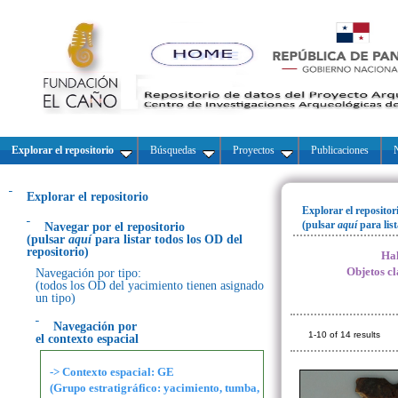
Explorar el repositorio
Búsquedas
Proyectos
Publicaciones
N
Explorar el repositorio
Explorar el repositor
(pulsar
aquí
para lis
Navegar por el repositorio
(pulsar
aquí
para listar todos los OD del
repositorio)
Hal
Objetos cl
Navegación por tipo:
(todos los OD del yacimiento tienen asignado
un tipo)
Navegación por
1-10 of 14 results
el contexto espacial
-> Contexto espacial: GE
(Grupo estratigráfico: yacimiento, tumba,