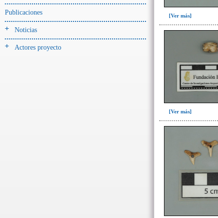
Publicaciones
[Ver más]
-> Hallado en UE del tipo:
Objetos clasificados según
Noticias
los tipos de UE del GE
Actores proyecto
Cernidor(1)
Depósito (10)
Depósito de artefactos(18)
Depósito de artefactos y
osamentas(2)
[Ver más]
Depósito de artefactos.(1)
Depósito de cerámica(40)
Depósito de huesos humanos
desarticulados(3)
Depósito-sedimento(2)
Entierro(77)
Entierro-ofrenda(3)
Forjado y ofrenda
colapsados(46)