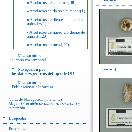
[Ver más]
Artefactos de cerámica(106)
Artefactos de dientes humanos(1)
Artefactos de dientes humanos y
animales(1)
Artefactos de hueso y/o diente de
animal(128)
Artefactos de metal(29)
Artefactos de metal y hueso y/o
Navegación por
diente de animal(5)
el contexto temporal
Artefactos de metal y resina(2)
Navegación por
[Ver más]
los datos específicos del tipo de OD
Artefactos de piedra(6)
Navegación por
Ecofactos animales(1)
Publicaciones / Informes
Registro de restos óseos humanos
(huesos)(18)
Carta de Navegación (Visitante)
Mapa del modelo de datos: su estructura y
Registro de unidades
contenido
estratigráficas(4)
Búsquedas
- UE# y tipo de UE
donde se halló el objeto
Proyectos