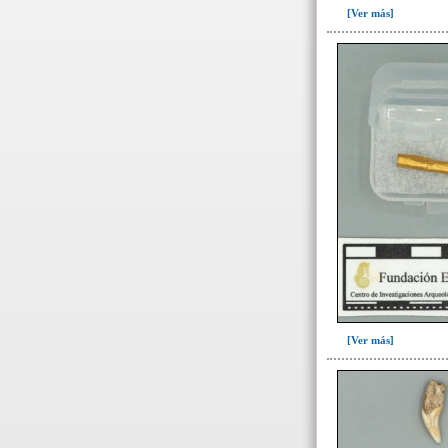
[Ver más]
Ofrenda(6)
Ofrenda-depósito(1)
Relleno(26)
Relleno-colmatación(3)
-> Hallado en la UE#:
Objetos clasificados según
los UE# del GE
461(1)
487(1)
491b(1)
493(39)
498(3)
[Ver más]
499(7)
501(1)
505(1)