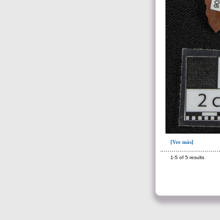
104(60)
104c(1)
106(46)
107(5)
108(18)
127(1)
128(44)
129(6)
130(10)
131(23)
[Ver más]
134(288)
1-5 of 5 results
-> Subunidad
(ajuar del individuo)
Cernidor(10)
cernidor-I16(1)