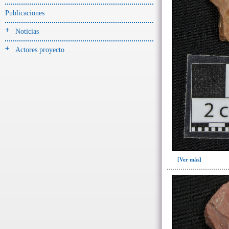
-> Hallado en UE del tipo:
Objetos clasificados según
Publicaciones
los tipos de UE del GE
Noticias
Cernidor(3)
Actores proyecto
Depósito (28)
Depósito de artefactos y
osamentas(5)
Depósito de artefactos.(2)
Depósito de huesos humanos(1)
Derrumbe(81)
Derrumbe-ofrenda(2)
Deslizamiento de materiales(13)
[Ver más]
Entierro(489)
Entierro-ofrenda(80)
Forjado y ofrenda
colapsados(4)
Ofrenda(78)