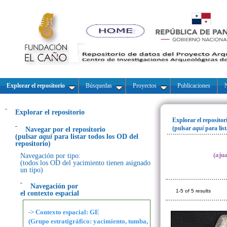
Explorar el repositorio
Búsquedas
Proyectos
Publicaciones
N
Explorar el repositorio
Explorar el repositor
(pulsar
aquí
para lis
Navegar por el repositorio
(pulsar
aquí
para listar todos los OD del
repositorio)
(aju
Navegación por tipo:
(todos los OD del yacimiento tienen asignado
un tipo)
Navegación por
1-5 of 5 results
el contexto espacial
-> Contexto espacial: GE
(Grupo estratigráfico: yacimiento, tumba,