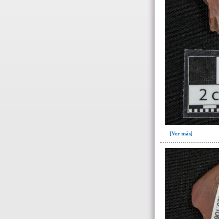
Ofrenda post-liminal(12)
Relleno(21)
Relleno-colmatación(39)
Socavón(1)
-> Hallado en la UE#:
Objetos clasificados según
los UE# del GE
007(2)
008(16)
087(64)
[Ver más]
088(137)
092(1)
098(5)
100(3)
101(23)
103(26)