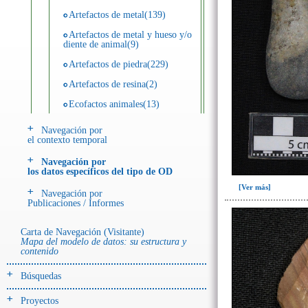
Artefactos de metal(139)
Artefactos de metal y hueso y/o
diente de animal(9)
Artefactos de piedra(229)
Artefactos de resina(2)
Ecofactos animales(13)
Ecofactos de concha(2)
Navegación por
el contexto temporal
Ecofactos de piedra(3)
Navegación por
Registro de restos óseos humanos
los datos específicos del tipo de OD
(individuos)(28)
[Ver más]
Navegación por
Registro de unidades
Publicaciones / Informes
estratigráficas(64)
Registro unidades estratigráficas:
Carta de Navegación (Visitante)
ofrenda huesos humanos(3)
Mapa del modelo de datos: su estructura y
contenido
- UE# y tipo de UE
Búsquedas
donde se halló el objeto
Proyectos