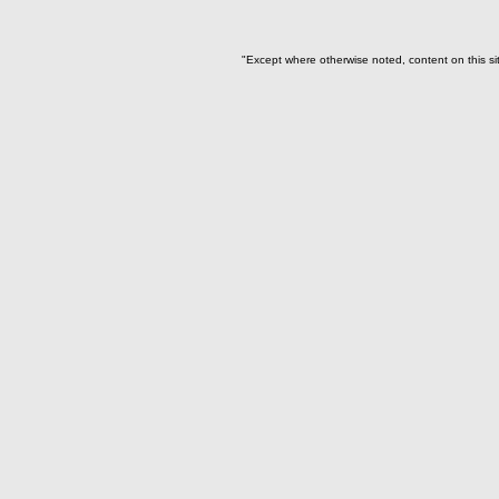
I01(5)
I01-I11(7)
"Except where otherwise noted, content on this si
I03(6)
I04(7)
I04-I05-I16(2)
I07(76)
I08(2)
I08-I13(1)
I09(16)
I10(3)
I11(1)
I12(9)
I13(16)
I13-I19(1)
I14 (9)
I15(1)