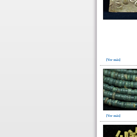
Ofrenda post-liminal(12)
Relleno(21)
Relleno-colmatación(39)
Socavón(1)
-> Hallado en la UE#:
Objetos clasificados según
los UE# del GE
[Ver más]
007(2)
008(16)
087(64)
088(137)
092(1)
098(5)
100(3)
[Ver más]
101(23)
103(26)