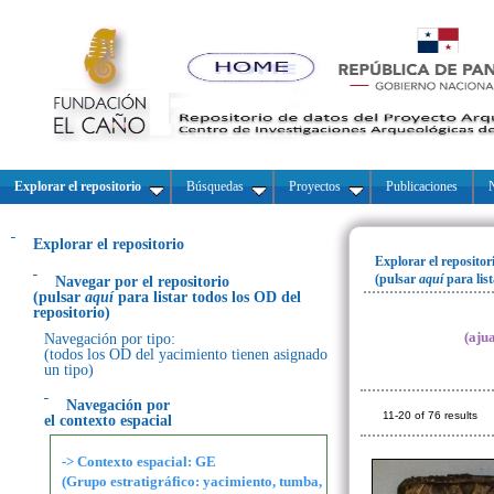
Explorar el repositorio
Búsquedas
Proyectos
Publicaciones
N
Explorar el repositorio
Explorar el repositor
(pulsar
aquí
para lis
Navegar por el repositorio
(pulsar
aquí
para listar todos los OD del
repositorio)
(aju
Navegación por tipo:
(todos los OD del yacimiento tienen asignado
un tipo)
Navegación por
11-20 of 76 results
el contexto espacial
-> Contexto espacial: GE
(Grupo estratigráfico: yacimiento, tumba,