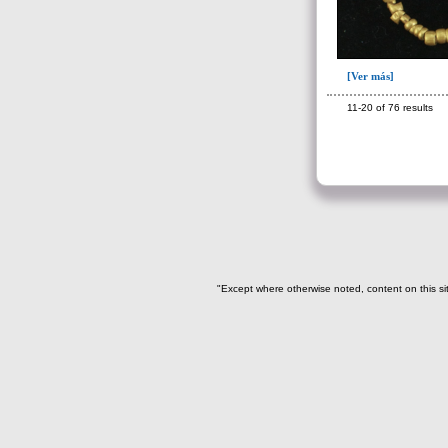
I01(5)
I01-I11(7)
I03(6)
[Ver más]
I04(7)
11-20 of 76 results
I04-I05-I16(2)
I07(76)
I08(2)
I08-I13(1)
I09(16)
I10(3)
"Except where otherwise noted, content on this si
I11(1)
I12(9)
I13(16)
I13-I19(1)
I14 (9)
I15(1)