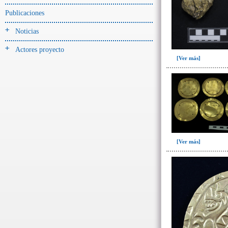
-> Hallado en UE del tipo:
Objetos clasificados según
Publicaciones
los tipos de UE del GE
Noticias
Cernidor(3)
Actores proyecto
Depósito (28)
[Ver más]
Depósito de artefactos y
osamentas(5)
Depósito de artefactos.(2)
Depósito de huesos humanos(1)
Derrumbe(81)
Derrumbe-ofrenda(2)
[Ver más]
Deslizamiento de materiales(13)
Entierro(489)
Entierro-ofrenda(80)
Forjado y ofrenda
colapsados(4)
Ofrenda(78)