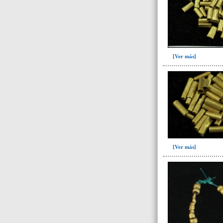
104(60)
104c(1)
106(46)
107(5)
[Ver más]
108(18)
127(1)
128(44)
129(6)
130(10)
131(23)
[Ver más]
134(288)
-> Subunidad
(ajuar del individuo)
Cernidor(10)
cernidor-I16(1)