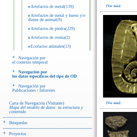
[Ver más]
Artefactos de metal(139)
Artefactos de metal y hueso y/o
diente de animal(9)
Artefactos de piedra(229)
Artefactos de resina(2)
Ecofactos animales(13)
Ecofactos de concha(2)
Navegación por
el contexto temporal
Ecofactos de piedra(3)
Navegación por
Registro de restos óseos humanos
los datos específicos del tipo de OD
(individuos)(28)
Navegación por
Registro de unidades
Publicaciones / Informes
estratigráficas(64)
Registro unidades estratigráficas:
Carta de Navegación (Visitante)
[Ver más]
ofrenda huesos humanos(3)
Mapa del modelo de datos: su estructura y
contenido
- UE# y tipo de UE
Búsquedas
donde se halló el objeto
Proyectos