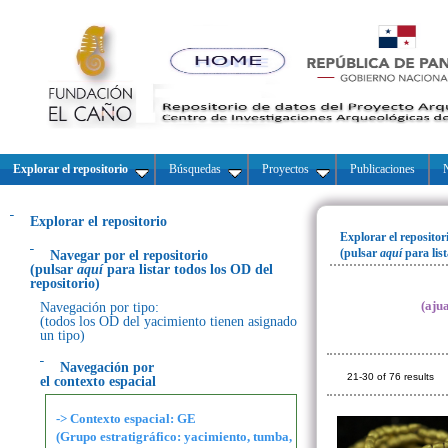
Explorar el repositorio
Búsquedas
Proyectos
Publicaciones
N
Explorar el repositorio
Explorar el repositor
(pulsar
aquí
para lis
Navegar por el repositorio
(pulsar
aquí
para listar todos los OD del
repositorio)
(aju
Navegación por tipo:
(todos los OD del yacimiento tienen asignado
un tipo)
Navegación por
21-30 of 76 results
el contexto espacial
-> Contexto espacial: GE
(Grupo estratigráfico: yacimiento, tumba,