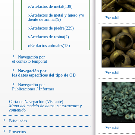
Artefactos de metal(139)
Artefactos de metal y hueso y/o
[Ver más]
diente de animal(9)
Artefactos de piedra(229)
Artefactos de resina(2)
Ecofactos animales(13)
Ecofactos de concha(2)
Navegación por
el contexto temporal
Ecofactos de piedra(3)
Navegación por
Registro de restos óseos humanos
[Ver más]
los datos específicos del tipo de OD
(individuos)(28)
Navegación por
Registro de unidades
Publicaciones / Informes
estratigráficas(64)
Registro unidades estratigráficas:
Carta de Navegación (Visitante)
ofrenda huesos humanos(3)
Mapa del modelo de datos: su estructura y
contenido
- UE# y tipo de UE
Búsquedas
donde se halló el objeto
[Ver más]
Proyectos