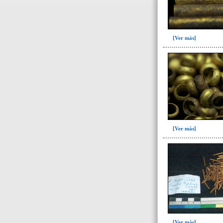
Ofrenda post-liminal(12)
Relleno(21)
Relleno-colmatación(39)
[Ver más]
Socavón(1)
-> Hallado en la UE#:
Objetos clasificados según
los UE# del GE
007(2)
008(16)
[Ver más]
087(64)
088(137)
092(1)
098(5)
100(3)
101(23)
103(26)
[Ver más]