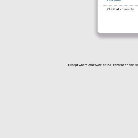
104(60)
21-30 of 76 results
104c(1)
106(46)
107(5)
108(18)
127(1)
128(44)
"Except where otherwise noted, content on this si
129(6)
130(10)
131(23)
134(288)
-> Subunidad
(ajuar del individuo)
Cernidor(10)
cernidor-I16(1)