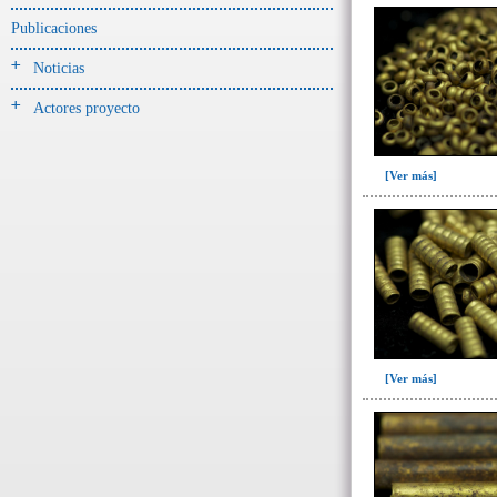
-> Hallado en UE del tipo:
Objetos clasificados según
Publicaciones
los tipos de UE del GE
Noticias
Cernidor(3)
Actores proyecto
Depósito (28)
Depósito de artefactos y
osamentas(5)
[Ver más]
Depósito de artefactos.(2)
Depósito de huesos humanos(1)
Derrumbe(81)
Derrumbe-ofrenda(2)
Deslizamiento de materiales(13)
Entierro(489)
[Ver más]
Entierro-ofrenda(80)
Forjado y ofrenda
colapsados(4)
Ofrenda(78)