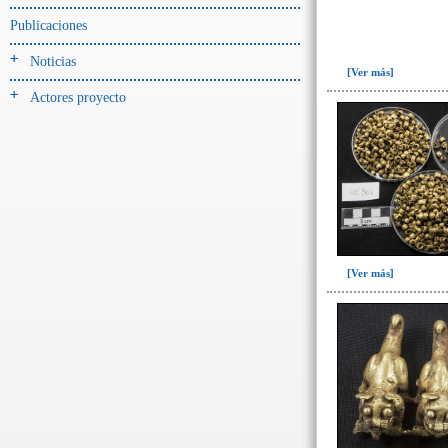
Publicaciones
- UE# y tipo de UE
donde se halló el objeto
Noticias
[Ver más]
-> Hallado en UE del tipo:
Actores proyecto
Objetos clasificados según
los tipos de UE del GE
Corte(1)
Depósito (7)
Derrumbe(153)
Derrumbe-ofrenda(1)
[Ver más]
Deslizamiento de materiales(13)
Entierro(228)
Forjado y ofrenda en posición
primaria(1)
Nivel arbitrario(1)
Ofrenda(105)
Relleno(29)