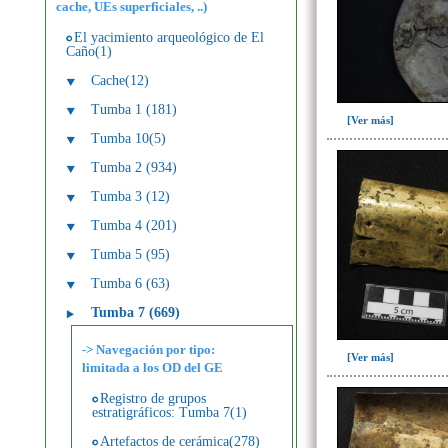
cache, UEs superficiales, ..)
El yacimiento arqueológico de El
Caño(1)
Cache(12)
Tumba 1 (181)
[Ver más]
Tumba 10(5)
Tumba 2 (934)
Tumba 3 (12)
Tumba 4 (201)
Tumba 5 (95)
Tumba 6 (63)
Tumba 7 (669)
-> Navegación por tipo:
[Ver más]
limitada a los OD del GE
Registro de grupos
estratigráficos: Tumba 7(1)
Artefactos de cerámica(278)