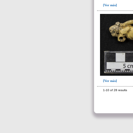
I16(2)
[Ver más]
I18(8)
I21(4)
I22 (1)
I25(1)
I26(3)
I27(2)
I28(1)
I30(1)
[Ver más]
I31(5)
1-10 of 28 results
I35(2)
I36 (1)
I37(2)
I40(2)
Paquete 1(5)