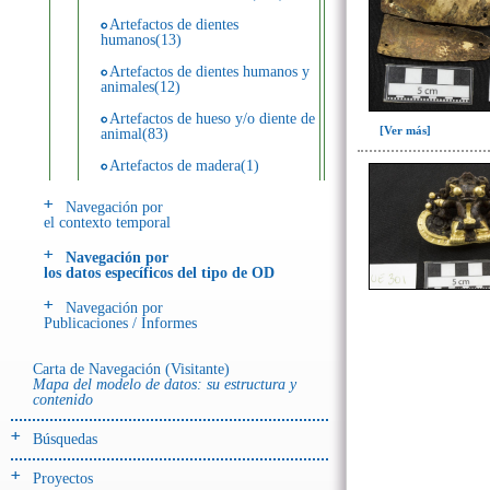
Artefactos de dientes
humanos(13)
Artefactos de dientes humanos y
animales(12)
Artefactos de hueso y/o diente de
[Ver más]
animal(83)
Artefactos de madera(1)
Artefactos de metal(28)
Navegación por
el contexto temporal
Artefactos de piedra(55)
Navegación por
Artefactos de resina(11)
los datos específicos del tipo de OD
Ecofactos animales(25)
Navegación por
Publicaciones / Informes
Ecofactos de piedra(5)
Registro de restos óseos humanos
Carta de Navegación (Visitante)
(individuos)(42)
Mapa del modelo de datos: su estructura y
contenido
Registro de unidades
estratigráficas(113)
Búsquedas
Registro unidades estratigráficas:
ofrenda huesos humanos(1)
Proyectos