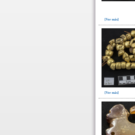
Relleno-colmatación(1)
~Sin asignar(7)
[Ver más]
-> Hallado en la UE#:
Objetos clasificados según
los UE# del GE
087(1)
108(1)
109(4)
251(2)
252(96)
253(1)
[Ver más]
254(1)
257(61)
263(4)
280(1)