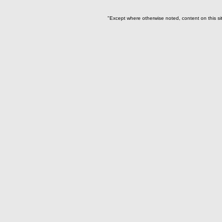
Paquete restos humanos
UE301b(18)
"Except where otherwise noted, content on this si
-> Subunidad
(individuo)
I01(1)
I02 (1)
I03(1)
I04(1)
I05(1)
I06(1)
I07(1)
I08(1)
I09(1)
I10(1)
I11(1)
I12(1)