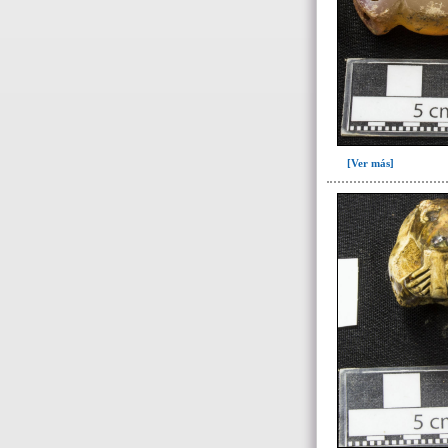
283(4)
284(1)
300(101)
301(227)
-> Subunidad
(ajuar del individuo)
[Ver más]
I03(1)
I04(28)
I04-I07(1)
I05(1)
I06(3)
I07(24)
I07(cernidor)(4)
I11(2)
I12(6)
I15(13)