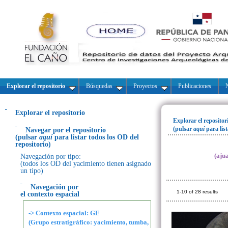
Explorar el repositorio
Búsquedas
Proyectos
Publicaciones
N
Explorar el repositorio
Explorar el repositor
(pulsar
aquí
para lis
Navegar por el repositorio
(pulsar
aquí
para listar todos los OD del
repositorio)
(aju
Navegación por tipo:
(todos los OD del yacimiento tienen asignado
un tipo)
Navegación por
1-10 of 28 results
el contexto espacial
-> Contexto espacial: GE
(Grupo estratigráfico: yacimiento, tumba,