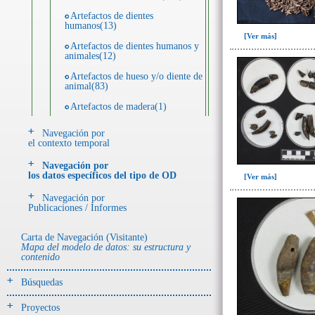
Artefactos de dientes
humanos(13)
[Ver más]
Artefactos de dientes humanos y
animales(12)
Artefactos de hueso y/o diente de
animal(83)
Artefactos de madera(1)
Artefactos de metal(28)
Navegación por
el contexto temporal
Artefactos de piedra(55)
Navegación por
Artefactos de resina(11)
los datos específicos del tipo de OD
[Ver más]
Ecofactos animales(25)
Navegación por
Publicaciones / Informes
Ecofactos de piedra(5)
Registro de restos óseos humanos
Carta de Navegación (Visitante)
(individuos)(42)
Mapa del modelo de datos: su estructura y
contenido
Registro de unidades
estratigráficas(113)
Búsquedas
Registro unidades estratigráficas:
ofrenda huesos humanos(1)
Proyectos