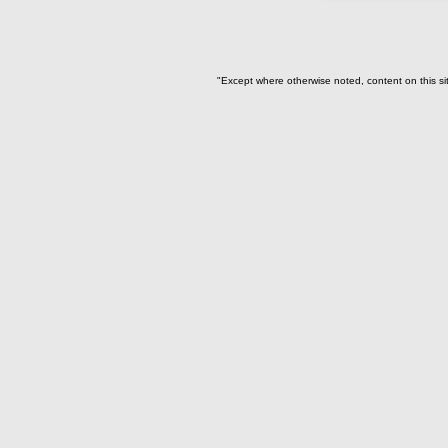
Relleno-colmatación(1)
~Sin asignar(7)
"Except where otherwise noted, content on this si
-> Hallado en la UE#:
Objetos clasificados según
los UE# del GE
087(1)
108(1)
109(4)
251(2)
252(96)
253(1)
254(1)
257(61)
263(4)
280(1)