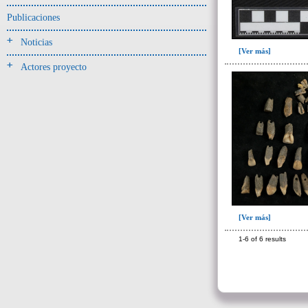
Publicaciones
- UE# y tipo de UE
donde se halló el objeto
Noticias
[Ver más]
-> Hallado en UE del tipo:
Actores proyecto
Objetos clasificados según
los tipos de UE del GE
Corte(1)
Depósito (7)
Derrumbe(153)
Derrumbe-ofrenda(1)
Deslizamiento de materiales(13)
Entierro(228)
[Ver más]
Forjado y ofrenda en posición
primaria(1)
1-6 of 6 results
Nivel arbitrario(1)
Ofrenda(105)
Relleno(29)