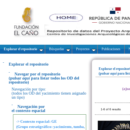
Explorar el repositorio
Búsquedas
Proyectos
Publicaciones
N
Explorar el repositorio
Explorar el repositor
(pulsar
aquí
para lis
Navegar por el repositorio
(pulsar
aquí
para listar todos los OD del
repositorio)
(aju
Navegación por tipo:
(todos los OD del yacimiento tienen asignado
un tipo)
Navegación por
1-6 of 6 results
el contexto espacial
-> Contexto espacial: GE
(Grupo estratigráfico: yacimiento, tumba,