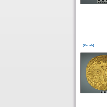
566(3)
568(12)
571(6)
572(2)
573(40)
574(1)
[Ver más]
575(27)
576(1)
577(1)
578(14)
579(73)
-> Subunidad
(ajuar del individuo)
I10(41)
I13(2)