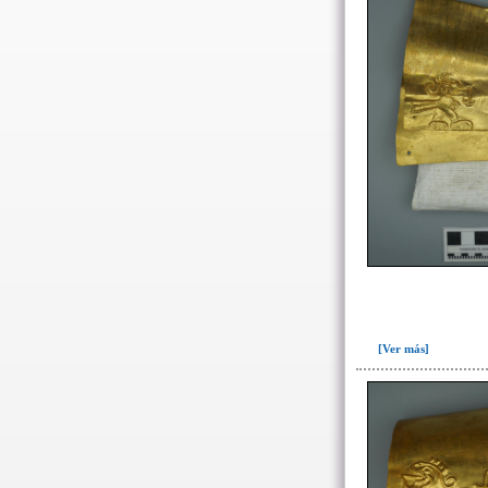
Ofrenda(6)
Ofrenda-depósito(1)
Relleno(26)
Relleno-colmatación(3)
-> Hallado en la UE#:
Objetos clasificados según
los UE# del GE
461(1)
487(1)
491b(1)
493(39)
[Ver más]
498(3)
499(7)
501(1)
505(1)