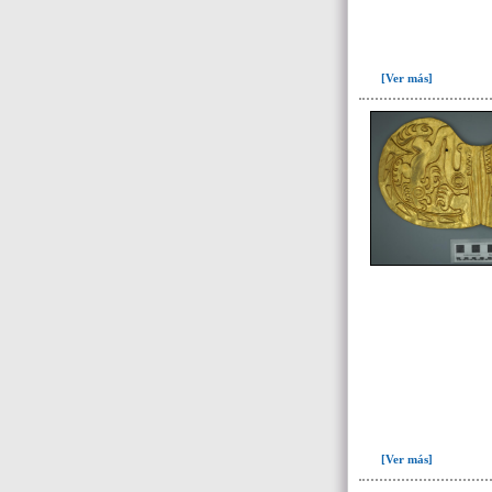
I14 (1)
I16(1)
I18(1)
[Ver más]
I19(1)
-> Subunidad
(individuo)
I10(8)
Limpieza(6)
pedacería de cerámica(1)
Unidad superficial (S) vinculada al
cementerio(98)
~Alineamientos de monolitos en el
yacimiento de El Caño(7)
~Contexto desconocido. Objeto
recuperado en la escombrera (5)
[Ver más]
~Sin asignar(7)