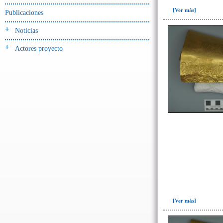
[Ver más]
Publicaciones
-> Hallado en UE del tipo:
Objetos clasificados según
Noticias
los tipos de UE del GE
Actores proyecto
Cernidor(1)
Depósito (10)
Depósito de artefactos(18)
Depósito de artefactos y
osamentas(2)
Depósito de artefactos.(1)
Depósito de cerámica(40)
Depósito de huesos humanos
desarticulados(3)
Depósito-sedimento(2)
Entierro(77)
Entierro-ofrenda(3)
[Ver más]
Forjado y ofrenda
colapsados(46)