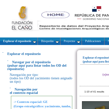
Explorar el repositorio
Búsquedas
Proyectos
Publicaciones
N
Explorar el repositorio
Explorar el repositor
(pulsar
aquí
para lis
Navegar por el repositorio
(pulsar
aquí
para listar todos los OD del
repositorio)
(aju
Navegación por tipo:
(todos los OD del yacimiento tienen asignado
un tipo)
Navegación por
1-10 of 41 results
el contexto espacial
-> Contexto espacial: GE
(Grupo estratigráfico: yacimiento, tumba,