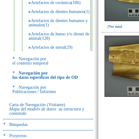
Artefactos de cerámica(106)
Artefactos de dientes humanos(1)
Artefactos de dientes humanos y
animales(1)
[Ver más]
Artefactos de hueso y/o diente de
animal(128)
Artefactos de metal(29)
Artefactos de metal y hueso y/o
Navegación por
diente de animal(5)
el contexto temporal
Artefactos de metal y resina(2)
Navegación por
los datos específicos del tipo de OD
Artefactos de piedra(6)
Navegación por
Ecofactos animales(1)
Publicaciones / Informes
Registro de restos óseos humanos
(huesos)(18)
Carta de Navegación (Visitante)
Mapa del modelo de datos: su estructura y
Registro de unidades
contenido
estratigráficas(4)
Búsquedas
- UE# y tipo de UE
donde se halló el objeto
Proyectos