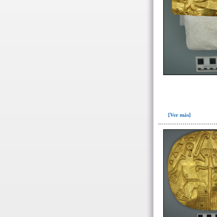
509(6)
513(5)
514(2)
515(1)
517(4)
518(30)
534(1)
535(1)
536(3)
[Ver más]
537(2)
543(4)
544(1)
545(4)
551(1)
558(2)
564(3)