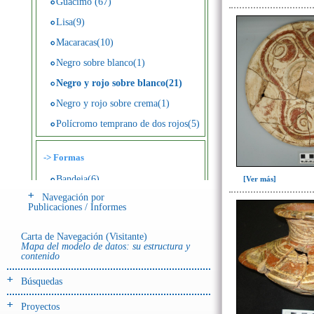
Guácimo (67)
Lisa(9)
Macaracas(10)
Negro sobre blanco(1)
Negro y rojo sobre blanco(21)
Negro y rojo sobre crema(1)
Polícromo temprano de dos rojos(5)
->
Formas
Bandeja(6)
[Ver más]
Navegación por
Botella(4)
Publicaciones / Informes
Cuenco(190)
Carta de Navegación (Visitante)
Efigie antropomorfa(24)
Mapa del modelo de datos: su estructura y
contenido
Efigie híbrida(2)
Efigie zoomorfa(56)
Búsquedas
Incensario(13)
Proyectos