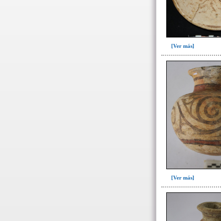
- Datos específicos de
restos óseos humanos
- Datos específicos individuos
[Ver más]
por sexo y edad
-> Sexo ( / edad)
Femenino(11)
Indeterminado(61)
Masculino(58)
Probablemente femenino(1)
Probablemente masculino(1)
-> Edad
[Ver más]
12 años(4)
25 años o mayor(3)
Adulto(24)