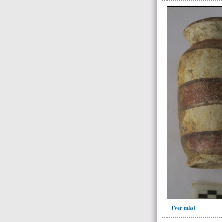
de 30 a 35 años(4)
de 30 a 45 años(2)
de 35 a 45 años(13)
de 40 a 50 años(1)
de 45 a 55 años(1)
de 7 a 10 años(2)
de 9 a 10 años(1)
de 9 a 12 años (2)
Indeterminada(2)
Indeterminado(11)
-> Categorízación de los datos
específicos
y del contexto bioantropológico
descrito en el OD
Datos forenses y ajuar del
individuo(114)
[Ver más]
Depósito que incluye fragmentos de