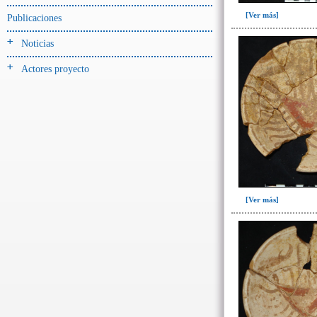
Jarra(340)
[Ver más]
Publicaciones
Mamaderas(1)
Noticias
misceláneo(1)
Actores proyecto
Molde(1)
Olla(54)
Pedestal(6)
Plato(59)
Silbato(3)
Volante de huso(2)
[Ver más]
-> Tipo de uso.
Artefactos no cerámicos
Herramientas, armas o útiles(300)
Objetos rituales u
ornamentales(902)
~Sin asignar(2)