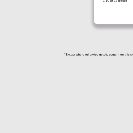
1-10 of 22 results
huesos humanos(2)
Ofrenda humana: depósito huesos
desarticulados(2)
Ofrenda humana: paquete huesos
desarticulados(4)
- Huesos humanos sueltos
"Except where otherwise noted, content on this si
-> Tipo de hueso
Cráneo(3)
Cúbito(1)
Diente(4)
Falange del dedo de pie(1)
Fémur (2)
Hueso largo(1)
maxilar(1)
Peroné(2)