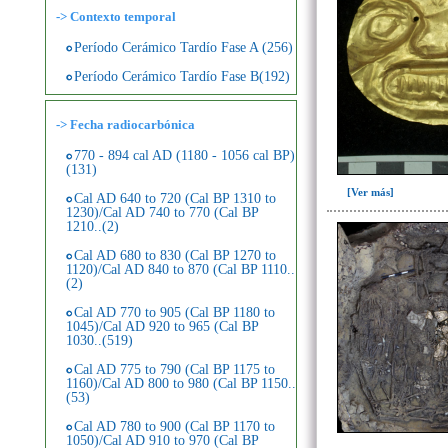
-> Contexto temporal
Período Cerámico Tardío Fase A (256)
Período Cerámico Tardío Fase B(192)
->
Fecha radiocarbónica
770 - 894 cal AD (1180 - 1056 cal BP)
(131)
[Ver más]
Cal AD 640 to 720 (Cal BP 1310 to
1230)/Cal AD 740 to 770 (Cal BP
1210..(2)
Cal AD 680 to 830 (Cal BP 1270 to
1120)/Cal AD 840 to 870 (Cal BP 1110..
(2)
Cal AD 770 to 905 (Cal BP 1180 to
1045)/Cal AD 920 to 965 (Cal BP
1030..(519)
Cal AD 775 to 790 (Cal BP 1175 to
1160)/Cal AD 800 to 980 (Cal BP 1150..
(53)
Cal AD 780 to 900 (Cal BP 1170 to
1050)/Cal AD 910 to 970 (Cal BP