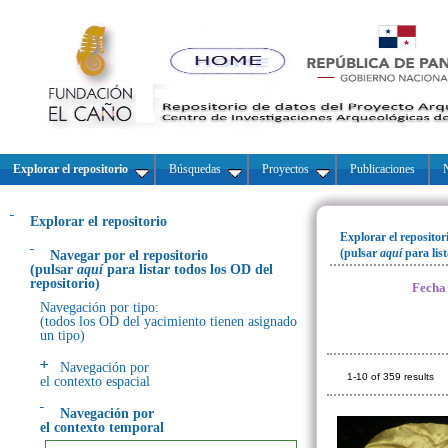
Explorar el repositorio
Búsquedas
Proyectos
Publicaciones
N
Explorar el repositorio
Explorar el repositor
(pulsar
aquí
para lis
Navegar por el repositorio
(pulsar
aquí
para listar todos los OD del
repositorio)
Fecha
Navegación por tipo:
(todos los OD del yacimiento tienen asignado
un tipo)
Navegación por
1-10 of 359 results
el contexto espacial
Navegación por
el contexto temporal