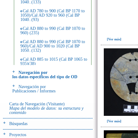
1040..(133)
Cal AD 780 to 900 (Cal BP 1170 to
1050)/Cal AD 920 to 960 (Cal BP
1040..(93)
Cal AD 880 to 990 (Cal BP 1070 to
960) (235)
[Ver más]
Cal AD 880 to 990 (Cal BP 1070 to
960)/Cal AD 900 to 1020 (Cal BP
1050..(132)
Cal AD 885 to 1015 (Cal BP 1065 to
935)(38)
Navegación por
Cal AD 900 to 1020 (Cal BP 1050 to
los datos específicos del tipo de OD
930)(359)
~Sin asignar(3)
Navegación por
Publicaciones / Informes
Carta de Navegación (Visitante)
Mapa del modelo de datos: su estructura y
contenido
[Ver más]
Búsquedas
Proyectos