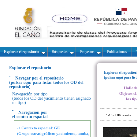
Explorar el repositorio
Búsquedas
Proyectos
Publicaciones
N
Explorar el repositorio
Explorar el repositor
(pulsar
aquí
para lis
Navegar por el repositorio
(pulsar
aquí
para listar todos los OD del
repositorio)
Hallado
Objetos cl
Navegación por tipo:
(todos los OD del yacimiento tienen asignado
los ti
un tipo)
Navegación por
1-10 of 86 results
el contexto espacial
-> Contexto espacial: GE
(Grupo estratigráfico: yacimiento, tumba,