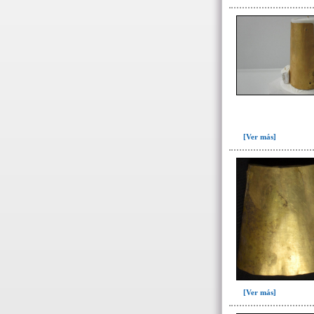
Fase II: Colmatación del entierro
y ofrenda I(3)
Fase III: Colocación ofrenda II,
construcción forjado y colocación
..(2)
Fase IV: Colmatación ofrenda II
y derrumbe forjado y ofrenda
III(3)
Tumba 10(5)
[Ver más]
Tumba 2 (934)
Tumba 3 (12)
Tumba 4 (201)
Tumba 5 (95)
Tumba 6 (63)
Tumba 7 (669)
Tumba 8 (63)
[Ver más]
Tumba 9 (322)