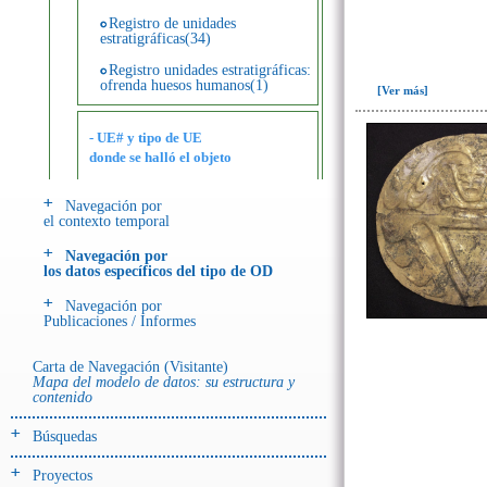
Registro de unidades
estratigráficas(34)
Registro unidades estratigráficas:
ofrenda huesos humanos(1)
[Ver más]
- UE# y tipo de UE
donde se halló el objeto
Navegación por
-> Hallado en UE del tipo:
el contexto temporal
Objetos clasificados según
los tipos de UE del GE
Navegación por
los datos específicos del tipo de OD
Depósito de cerámica(1)
Navegación por
Entierro(86)
Publicaciones / Informes
Entierro-ofrenda(1)
Carta de Navegación (Visitante)
Ofrenda(51)
Mapa del modelo de datos: su estructura y
contenido
Ofrenda (?)(2)
Búsquedas
Relleno-colmatación(1)
Proyectos