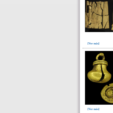
Unidad superficial (S) vinculada al
cementerio(98)
~Alineamientos de monolitos en el
yacimiento de El Caño(7)
~Contexto desconocido. Objeto
recuperado en la escombrera (5)
~Sin asignar(7)
[Ver más]
[Ver más]