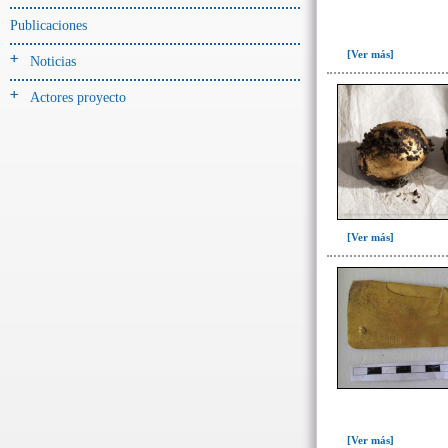
-> Hallado en la UE#:
Objetos clasificados según
Publicaciones
los UE# del GE
[Ver más]
Noticias
082(1)
Actores proyecto
096(13)
097(1)
101(1)
104(2)
105(111)
[Ver más]
105D(4)
125(9)
518(1)
->
Fase de la Matriz de Harris (MH)
(Fase de la MH a la que pertenece la
UE)
Fase I: Construcción tumba,
entierro y ofrenda I(27)
[Ver más]