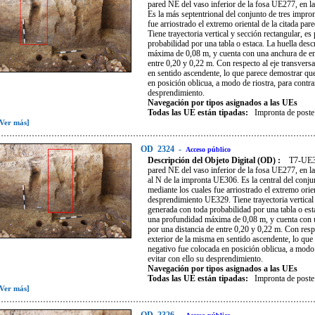
pared NE del vaso inferior de la fosa UE277, en l
Es la más septentrional del conjunto de tres impro
fue arriostrado el extremo oriental de la citada pa
Tiene trayectoria vertical y sección rectangular, 
probabilidad por una tabla o estaca. La huella des
máxima de 0,08 m, y cuenta con una anchura de ent
entre 0,20 y 0,22 m. Con respecto al eje transversa
en sentido ascendente, lo que parece demostrar que
en posición oblicua, a modo de riostra, para contra
desprendimiento.
Navegación por tipos asignados a las UEs
Todas las UE están tipadas:
Impronta de poste
[Ver más]
OD
2324
-
Acceso público
Descripción del Objeto Digital (OD) :
T7-UE30
pared NE del vaso inferior de la fosa UE277, en l
al N de la impronta UE306. Es la central del conju
mediante los cuales fue arriostrado el extremo orien
desprendimiento UE329. Tiene trayectoria vertical
generada con toda probabilidad por una tabla o est
una profundidad máxima de 0,08 m, y cuenta con un
por una distancia de entre 0,20 y 0,22 m. Con respec
exterior de la misma en sentido ascendente, lo que
negativo fue colocada en posición oblicua, a modo 
evitar con ello su desprendimiento.
Navegación por tipos asignados a las UEs
Todas las UE están tipadas:
Impronta de poste
[Ver más]