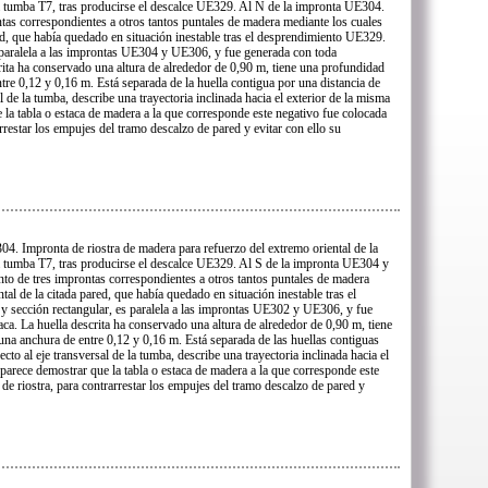
a tumba T7, tras producirse el descalce UE329. Al N de la impronta UE304.
ntas correspondientes a otros tantos puntales de madera mediante los cuales
red, que había quedado en situación inestable tras el desprendimiento UE329.
es paralela a las improntas UE304 y UE306, y fue generada con toda
crita ha conservado una altura de alrededor de 0,90 m, tiene una profundidad
re 0,12 y 0,16 m. Está separada de la huella contigua por una distancia de
l de la tumba, describe una trayectoria inclinada hacia el exterior de la misma
 la tabla o estaca de madera a la que corresponde este negativo fue colocada
rrestar los empujes del tramo descalzo de pared y evitar con ello su
4. Impronta de riostra de madera para refuerzo del extremo oriental de la
a tumba T7, tras producirse el descalce UE329. Al S de la impronta UE304 y
nto de tres improntas correspondientes a otros tantos puntales de madera
tal de la citada pared, que había quedado en situación inestable tras el
 y sección rectangular, es paralela a las improntas UE302 y UE306, y fue
aca. La huella descrita ha conservado una altura de alrededor de 0,90 m, tiene
a anchura de entre 0,12 y 0,16 m. Está separada de las huellas contiguas
to al eje transversal de la tumba, describe una trayectoria inclinada hacia el
 parece demostrar que la tabla o estaca de madera a la que corresponde este
de riostra, para contrarrestar los empujes del tramo descalzo de pared y