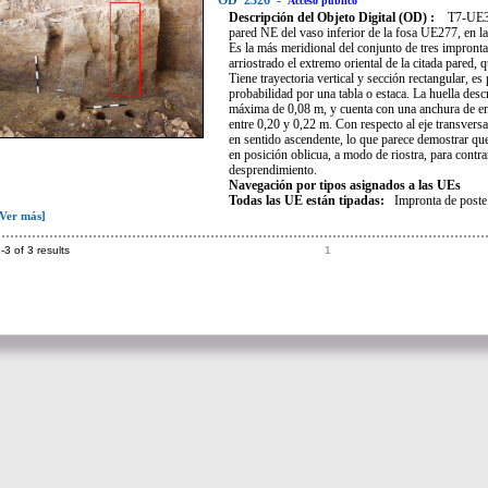
OD
2326
-
Acceso público
Descripción del Objeto Digital (OD) :
T7-UE30
pared NE del vaso inferior de la fosa UE277, en l
Es la más meridional del conjunto de tres impronta
arriostrado el extremo oriental de la citada pared,
Tiene trayectoria vertical y sección rectangular, 
probabilidad por una tabla o estaca. La huella des
máxima de 0,08 m, y cuenta con una anchura de ent
entre 0,20 y 0,22 m. Con respecto al eje transversa
en sentido ascendente, lo que parece demostrar que
en posición oblicua, a modo de riostra, para contra
desprendimiento.
Navegación por tipos asignados a las UEs
Todas las UE están tipadas:
Impronta de poste
[Ver más]
-3 of 3 results
1