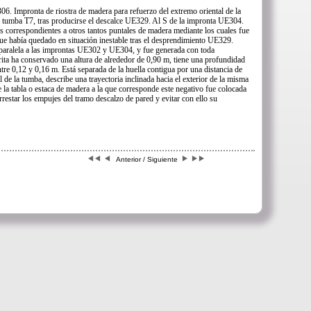
6. Impronta de riostra de madera para refuerzo del extremo oriental de la
a tumba T7, tras producirse el descalce UE329. Al S de la impronta UE304.
s correspondientes a otros tantos puntales de madera mediante los cuales fue
 que había quedado en situación inestable tras el desprendimiento UE329.
es paralela a las improntas UE302 y UE304, y fue generada con toda
crita ha conservado una altura de alrededor de 0,90 m, tiene una profundidad
re 0,12 y 0,16 m. Está separada de la huella contigua por una distancia de
l de la tumba, describe una trayectoria inclinada hacia el exterior de la misma
 la tabla o estaca de madera a la que corresponde este negativo fue colocada
rrestar los empujes del tramo descalzo de pared y evitar con ello su
Anterior / Siguiente