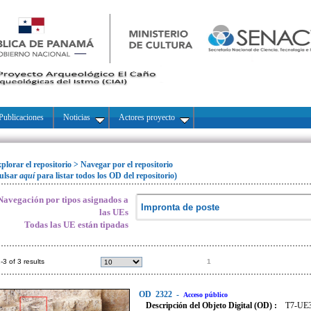
Publicaciones
Noticias
Actores proyecto
plorar el repositorio
>
Navegar por el repositorio
ulsar
aquí
para listar todos los OD del repositorio)
Navegación por tipos asignados a
las UEs
Todas las UE están tipadas
-3 of 3 results
1
OD
2322
-
Acceso público
Descripción del Objeto Digital (OD) :
T7-UE30