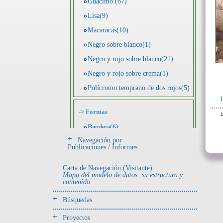
Guácimo (67)
Lisa(9)
Macaracas(10)
Negro sobre blanco(1)
Negro y rojo sobre blanco(21)
Negro y rojo sobre crema(1)
Polícromo temprano de dos rojos(5)
->
Formas
1
Bandeja(6)
Navegación por
Botella(4)
Publicaciones / Informes
Cuenco(190)
Carta de Navegación (Visitante)
Efigie antropomorfa(24)
Mapa del modelo de datos: su estructura y
contenido
Efigie híbrida(2)
Efigie zoomorfa(56)
Búsquedas
Incensario(13)
Proyectos