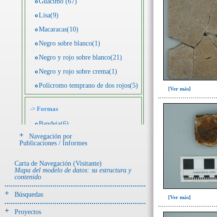
Guácimo (67)
Lisa(9)
Macaracas(10)
Negro sobre blanco(1)
Negro y rojo sobre blanco(21)
Negro y rojo sobre crema(1)
Polícromo temprano de dos rojos(5)
[Ver más]
->
Formas
Bandeja(6)
Navegación por
Botella(4)
Publicaciones / Informes
Cuenco(190)
Carta de Navegación (Visitante)
Efigie antropomorfa(24)
Mapa del modelo de datos: su estructura y
contenido
Efigie híbrida(2)
Efigie zoomorfa(56)
Búsquedas
[Ver más]
Incensario(13)
Proyectos