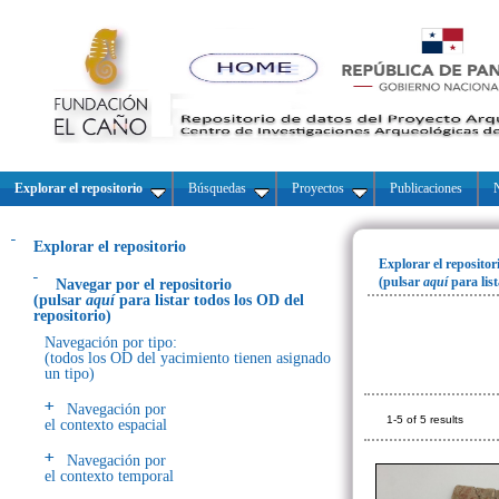
Explorar el repositorio
Búsquedas
Proyectos
Publicaciones
N
Explorar el repositorio
Explorar el repositor
(pulsar
aquí
para lis
Navegar por el repositorio
(pulsar
aquí
para listar todos los OD del
repositorio)
Navegación por tipo:
(todos los OD del yacimiento tienen asignado
un tipo)
Navegación por
1-5 of 5 results
el contexto espacial
Navegación por
el contexto temporal