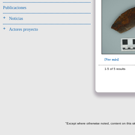
Jarra(340)
Publicaciones
Mamaderas(1)
Noticias
misceláneo(1)
Actores proyecto
Molde(1)
Olla(54)
Pedestal(6)
Plato(59)
[Ver más]
Silbato(3)
1-5 of 5 results
Volante de huso(2)
-> Tipo de uso.
Artefactos no cerámicos
Herramientas, armas o útiles(300)
Objetos rituales u
ornamentales(902)
"Except where otherwise noted, content on this si
->
Clase de artefacto