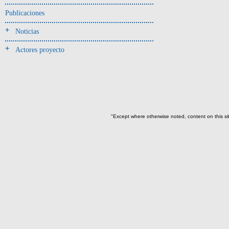
Jarra(340)
Publicaciones
Mamaderas(1)
Noticias
misceláneo(1)
Actores proyecto
Molde(1)
Olla(54)
Pedestal(6)
Plato(59)
Silbato(3)
"Except where otherwise noted, content on this si
Volante de huso(2)
-> Tipo de uso.
Artefactos no cerámicos
Herramientas, armas o útiles(300)
Objetos rituales u
ornamentales(902)
->
Clase de artefacto