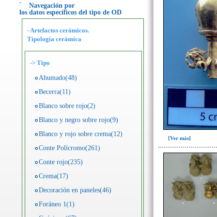
Navegación por
los datos específicos del tipo de OD
- Artefactos cerámicos.
Tipología cerámica
->
Tipo
Ahumado(48)
Becerra(11)
Blanco sobre rojo(2)
Blanco y negro sobre rojo(9)
Blanco y rojo sobre crema(12)
[Ver más]
Conte Polícromo(261)
Conte rojo(235)
Crema(17)
Decoración en paneles(46)
Foráneo 1(1)