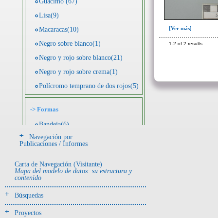
Guácimo (67)
Lisa(9)
[Ver más]
Macaracas(10)
Negro sobre blanco(1)
1-2 of 2 results
Negro y rojo sobre blanco(21)
Negro y rojo sobre crema(1)
Polícromo temprano de dos rojos(5)
->
Formas
Bandeja(6)
Navegación por
Botella(4)
Publicaciones / Informes
Cuenco(190)
Carta de Navegación (Visitante)
Efigie antropomorfa(24)
Mapa del modelo de datos: su estructura y
contenido
Efigie híbrida(2)
Efigie zoomorfa(56)
Búsquedas
Incensario(13)
Proyectos