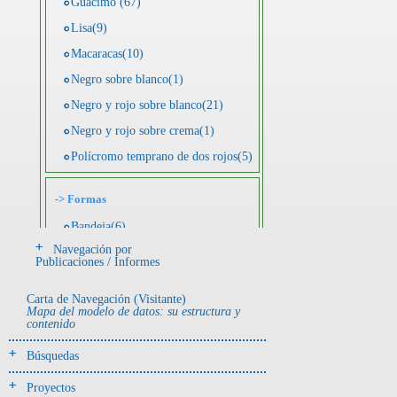
Guácimo (67)
Lisa(9)
Macaracas(10)
Negro sobre blanco(1)
Negro y rojo sobre blanco(21)
Negro y rojo sobre crema(1)
Polícromo temprano de dos rojos(5)
->
Formas
Bandeja(6)
Navegación por
Botella(4)
Publicaciones / Informes
Cuenco(190)
Carta de Navegación (Visitante)
Efigie antropomorfa(24)
Mapa del modelo de datos: su estructura y
contenido
Efigie híbrida(2)
Efigie zoomorfa(56)
Búsquedas
Incensario(13)
Proyectos