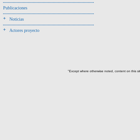
Jarra(340)
Publicaciones
Mamaderas(1)
Noticias
misceláneo(1)
Actores proyecto
Molde(1)
Olla(54)
Pedestal(6)
Plato(59)
Silbato(3)
"Except where otherwise noted, content on this si
Volante de huso(2)
-> Tipo de uso.
Artefactos no cerámicos
Herramientas, armas o útiles(300)
Objetos rituales u
ornamentales(902)
->
Clase de artefacto