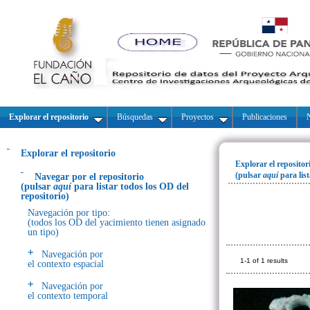
Explorar el repositorio
Búsquedas
Proyectos
Publicaciones
N
Explorar el repositorio
Explorar el repositor
(pulsar
aquí
para lis
Navegar por el repositorio
(pulsar
aquí
para listar todos los OD del
repositorio)
Navegación por tipo:
(todos los OD del yacimiento tienen asignado
un tipo)
Navegación por
1-1 of 1 results
el contexto espacial
Navegación por
el contexto temporal