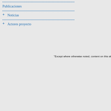
Jarra(340)
Publicaciones
Mamaderas(1)
Noticias
misceláneo(1)
Actores proyecto
Molde(1)
Olla(54)
Pedestal(6)
Plato(59)
Silbato(3)
"Except where otherwise noted, content on this si
Volante de huso(2)
-> Tipo de uso.
Artefactos no cerámicos
Herramientas, armas o útiles(300)
Objetos rituales u
ornamentales(902)
->
Clase de artefacto