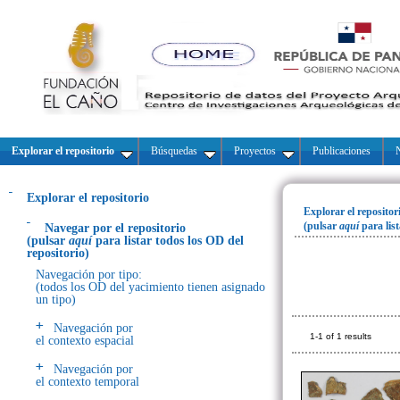
Explorar el repositorio
Búsquedas
Proyectos
Publicaciones
N
Explorar el repositorio
Explorar el repositor
(pulsar
aquí
para lis
Navegar por el repositorio
(pulsar
aquí
para listar todos los OD del
repositorio)
Navegación por tipo:
(todos los OD del yacimiento tienen asignado
un tipo)
Navegación por
1-1 of 1 results
el contexto espacial
Navegación por
el contexto temporal