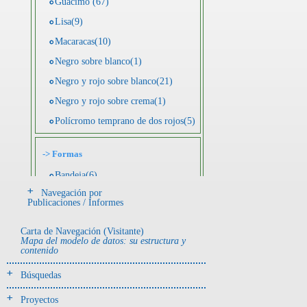
Guácimo (67)
Lisa(9)
Macaracas(10)
Negro sobre blanco(1)
Negro y rojo sobre blanco(21)
Negro y rojo sobre crema(1)
Polícromo temprano de dos rojos(5)
->
Formas
Bandeja(6)
Navegación por
Botella(4)
Publicaciones / Informes
Cuenco(190)
Carta de Navegación (Visitante)
Efigie antropomorfa(24)
Mapa del modelo de datos: su estructura y
contenido
Efigie híbrida(2)
Efigie zoomorfa(56)
Búsquedas
Incensario(13)
Proyectos