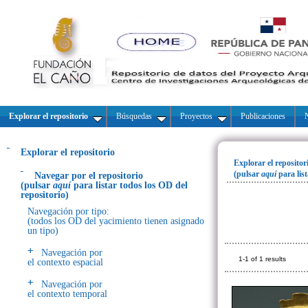
Explorar el repositorio
Búsquedas
Proyectos
Publicaciones
N
Explorar el repositorio
Explorar el repositor
(pulsar
aquí
para lis
Navegar por el repositorio
(pulsar
aquí
para listar todos los OD del
repositorio)
Navegación por tipo:
(todos los OD del yacimiento tienen asignado
un tipo)
Navegación por
1-1 of 1 results
el contexto espacial
Navegación por
el contexto temporal