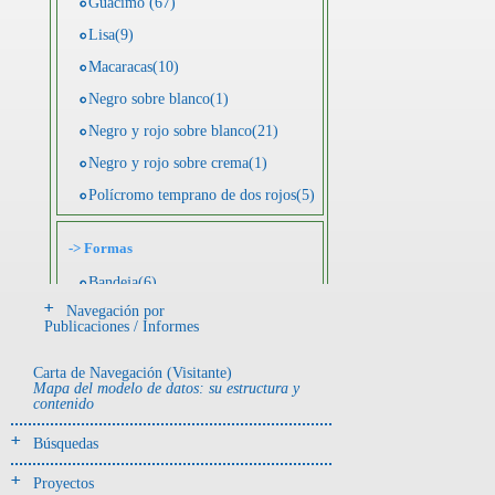
Guácimo (67)
Lisa(9)
Macaracas(10)
Negro sobre blanco(1)
Negro y rojo sobre blanco(21)
Negro y rojo sobre crema(1)
Polícromo temprano de dos rojos(5)
->
Formas
Bandeja(6)
Navegación por
Botella(4)
Publicaciones / Informes
Cuenco(190)
Carta de Navegación (Visitante)
Efigie antropomorfa(24)
Mapa del modelo de datos: su estructura y
contenido
Efigie híbrida(2)
Efigie zoomorfa(56)
Búsquedas
Incensario(13)
Proyectos