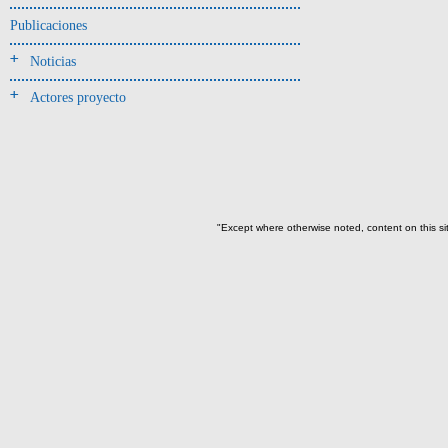
Jarra(340)
Publicaciones
Mamaderas(1)
Noticias
misceláneo(1)
Actores proyecto
Molde(1)
Olla(54)
Pedestal(6)
Plato(59)
Silbato(3)
"Except where otherwise noted, content on this si
Volante de huso(2)
-> Tipo de uso.
Artefactos no cerámicos
Herramientas, armas o útiles(300)
Objetos rituales u
ornamentales(902)
->
Clase de artefacto