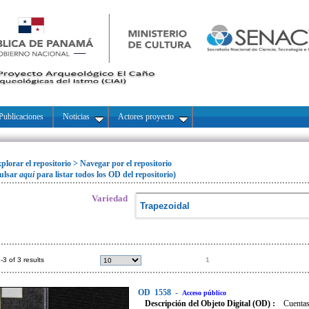
Publicaciones
Noticias
Actores proyecto
plorar el repositorio
>
Navegar por el repositorio
ulsar
aquí
para listar todos los OD del repositorio)
Variedad
-3 of 3 results
1
OD
1558
-
Acceso público
Descripción del Objeto Digital (OD) :
Cuentas