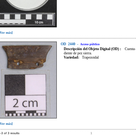
[Ver más]
OD
2440
-
Acceso público
Descripción del Objeto Digital (OD) :
Cuenta 
diente de pez sierra.
Variedad
:
Trapezoidal
[Ver más]
-3 of 3 results
1