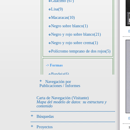
Guácimo (67)
Lisa(9)
Macaracas(10)
Negro sobre blanco(1)
Negro y rojo sobre blanco(21)
Negro y rojo sobre crema(1)
Polícromo temprano de dos rojos(5)
->
Formas
Bandeja(6)
Navegación por
Botella(4)
Publicaciones / Informes
Cuenco(190)
Carta de Navegación (Visitante)
Efigie antropomorfa(24)
Mapa del modelo de datos: su estructura y
contenido
Efigie híbrida(2)
Efigie zoomorfa(56)
Búsquedas
Incensario(13)
Proyectos
1