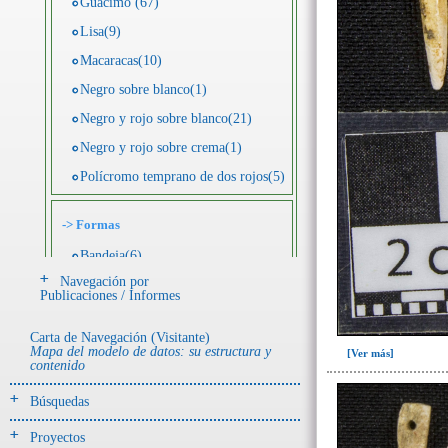
Guácimo (67)
Lisa(9)
Macaracas(10)
Negro sobre blanco(1)
Negro y rojo sobre blanco(21)
Negro y rojo sobre crema(1)
Polícromo temprano de dos rojos(5)
->
Formas
Bandeja(6)
Navegación por
Botella(4)
Publicaciones / Informes
Cuenco(190)
Carta de Navegación (Visitante)
Efigie antropomorfa(24)
Mapa del modelo de datos: su estructura y
[Ver más]
contenido
Efigie híbrida(2)
Efigie zoomorfa(56)
Búsquedas
Incensario(13)
Proyectos