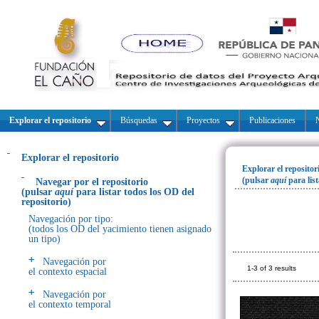
Explorar el repositorio
Búsquedas
Proyectos
Publicaciones
N
Explorar el repositorio
Explorar el repositor
(pulsar
aquí
para lis
Navegar por el repositorio
(pulsar
aquí
para listar todos los OD del
repositorio)
Navegación por tipo:
(todos los OD del yacimiento tienen asignado
un tipo)
Navegación por
1-3 of 3 results
el contexto espacial
Navegación por
el contexto temporal