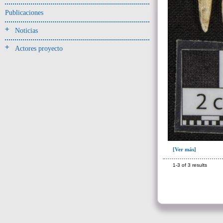
Jarra(340)
Publicaciones
Mamaderas(1)
Noticias
misceláneo(1)
Actores proyecto
Molde(1)
Olla(54)
Pedestal(6)
Plato(59)
Silbato(3)
Volante de huso(2)
-> Tipo de uso.
[Ver más]
Artefactos no cerámicos
1-3 of 3 results
Herramientas, armas o útiles(300)
Objetos rituales u
ornamentales(902)
->
Clase de artefacto