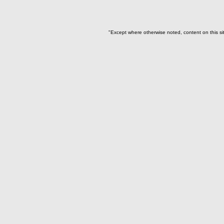
Adorno para la cabeza(1)
Artefacto de oro(1)
"Except where otherwise noted, content on this si
Asta de venado(2)
Base de espejo(19)
Botón(5)
Brazalete(41)
Canino de Felino(6)
Canino de perro(20)
Cascabel(12)
Collar(1)
Collar, separador de
hileras(11)
Colmillo Cuniculus Paca(2)
Colmillo de zaino(1)
Colmillo Fauna(1)
Cristales de cuarzo(7)