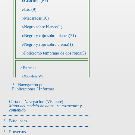
Guácimo (67)
Lisa(9)
Macaracas(10)
Negro sobre blanco(1)
Negro y rojo sobre blanco(21)
Negro y rojo sobre crema(1)
Polícromo temprano de dos rojos(5)
->
Formas
Bandeja(6)
Navegación por
Botella(4)
Publicaciones / Informes
Cuenco(190)
Carta de Navegación (Visitante)
Efigie antropomorfa(24)
Mapa del modelo de datos: su estructura y
contenido
Efigie híbrida(2)
Efigie zoomorfa(56)
Búsquedas
Incensario(13)
Proyectos