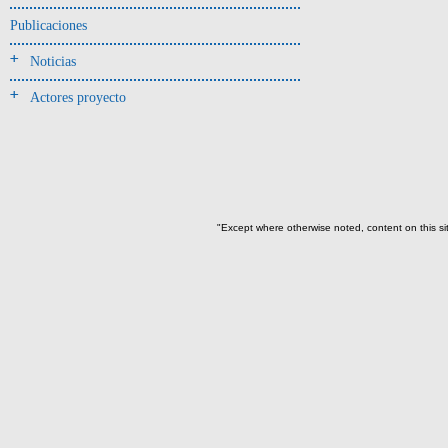
Jarra(340)
Publicaciones
Mamaderas(1)
Noticias
misceláneo(1)
Actores proyecto
Molde(1)
Olla(54)
Pedestal(6)
Plato(59)
Silbato(3)
"Except where otherwise noted, content on this si
Volante de huso(2)
-> Tipo de uso.
Artefactos no cerámicos
Herramientas, armas o útiles(300)
Objetos rituales u
ornamentales(902)
->
Clase de artefacto