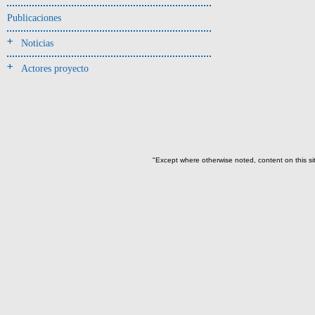
Jarra(340)
Publicaciones
Mamaderas(1)
Noticias
misceláneo(1)
Actores proyecto
Molde(1)
Olla(54)
Pedestal(6)
Plato(59)
Silbato(3)
"Except where otherwise noted, content on this si
Volante de huso(2)
-> Tipo de uso.
Artefactos no cerámicos
Herramientas, armas o útiles(300)
Objetos rituales u
ornamentales(902)
->
Clase de artefacto