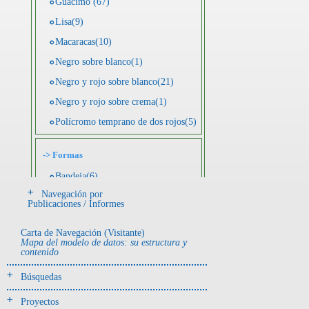
Guácimo (67)
Lisa(9)
Macaracas(10)
Negro sobre blanco(1)
Negro y rojo sobre blanco(21)
Negro y rojo sobre crema(1)
Polícromo temprano de dos rojos(5)
->
Formas
Bandeja(6)
Navegación por
Botella(4)
Publicaciones / Informes
Cuenco(190)
Carta de Navegación (Visitante)
Efigie antropomorfa(24)
Mapa del modelo de datos: su estructura y
contenido
Efigie híbrida(2)
Efigie zoomorfa(56)
Búsquedas
Incensario(13)
Proyectos