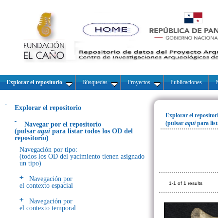
Explorar el repositorio
Búsquedas
Proyectos
Publicaciones
N
Explorar el repositorio
Explorar el repositor
(pulsar
aquí
para lis
Navegar por el repositorio
(pulsar
aquí
para listar todos los OD del
repositorio)
Navegación por tipo:
(todos los OD del yacimiento tienen asignado
un tipo)
Navegación por
1-1 of 1 results
el contexto espacial
Navegación por
el contexto temporal