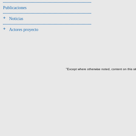
Jarra(340)
Publicaciones
Mamaderas(1)
Noticias
misceláneo(1)
Actores proyecto
Molde(1)
Olla(54)
Pedestal(6)
Plato(59)
Silbato(3)
"Except where otherwise noted, content on this si
Volante de huso(2)
-> Tipo de uso.
Artefactos no cerámicos
Herramientas, armas o útiles(300)
Objetos rituales u
ornamentales(902)
->
Clase de artefacto