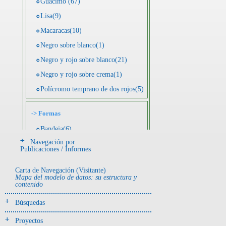
Guácimo (67)
Lisa(9)
Macaracas(10)
Negro sobre blanco(1)
Negro y rojo sobre blanco(21)
Negro y rojo sobre crema(1)
Polícromo temprano de dos rojos(5)
->
Formas
Bandeja(6)
Navegación por
Botella(4)
Publicaciones / Informes
Cuenco(190)
Carta de Navegación (Visitante)
Efigie antropomorfa(24)
Mapa del modelo de datos: su estructura y
contenido
Efigie híbrida(2)
Efigie zoomorfa(56)
Búsquedas
Incensario(13)
Proyectos