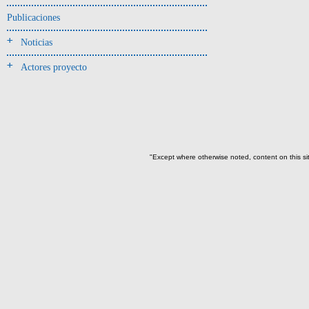
Jarra(340)
Publicaciones
Mamaderas(1)
Noticias
misceláneo(1)
Actores proyecto
Molde(1)
Olla(54)
Pedestal(6)
Plato(59)
Silbato(3)
"Except where otherwise noted, content on this si
Volante de huso(2)
-> Tipo de uso.
Artefactos no cerámicos
Herramientas, armas o útiles(300)
Objetos rituales u
ornamentales(902)
->
Clase de artefacto