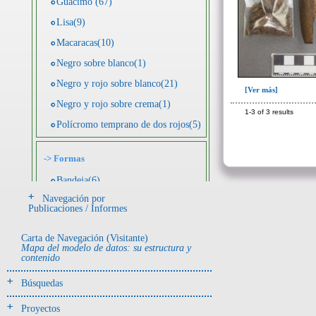
Guácimo (67)
Lisa(9)
Macaracas(10)
Negro sobre blanco(1)
Negro y rojo sobre blanco(21)
[Ver más]
Negro y rojo sobre crema(1)
1-3 of 3 results
Polícromo temprano de dos rojos(5)
->
Formas
Bandeja(6)
Navegación por
Botella(4)
Publicaciones / Informes
Cuenco(190)
Carta de Navegación (Visitante)
Efigie antropomorfa(24)
Mapa del modelo de datos: su estructura y
contenido
Efigie híbrida(2)
Efigie zoomorfa(56)
Búsquedas
Incensario(13)
Proyectos