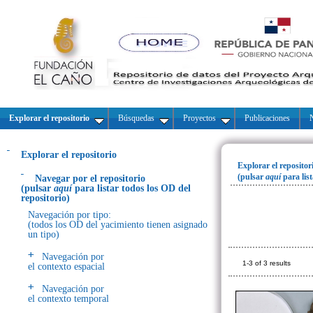
Explorar el repositorio
Búsquedas
Proyectos
Publicaciones
N
Explorar el repositorio
Explorar el repositor
(pulsar
aquí
para lis
Navegar por el repositorio
(pulsar
aquí
para listar todos los OD del
repositorio)
Navegación por tipo:
(todos los OD del yacimiento tienen asignado
un tipo)
Navegación por
1-3 of 3 results
el contexto espacial
Navegación por
el contexto temporal