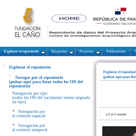
Explorar el repositorio
Búsquedas
Proyectos
Publicaciones
N
Explorar el repositorio
Explorar el repositor
(pulsar
aquí
para lis
Navegar por el repositorio
(pulsar
aquí
para listar todos los OD del
repositorio)
Navegación por tipo:
(todos los OD del yacimiento tienen asignado
un tipo)
Navegación por
1-3 of 3 results
el contexto espacial
Navegación por
el contexto temporal