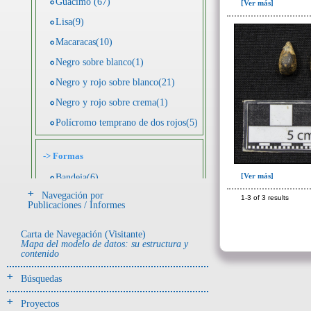
Guácimo (67)
[Ver más]
Lisa(9)
Macaracas(10)
Negro sobre blanco(1)
Negro y rojo sobre blanco(21)
Negro y rojo sobre crema(1)
Polícromo temprano de dos rojos(5)
->
Formas
[Ver más]
Bandeja(6)
Navegación por
Botella(4)
1-3 of 3 results
Publicaciones / Informes
Cuenco(190)
Carta de Navegación (Visitante)
Efigie antropomorfa(24)
Mapa del modelo de datos: su estructura y
contenido
Efigie híbrida(2)
Efigie zoomorfa(56)
Búsquedas
Incensario(13)
Proyectos