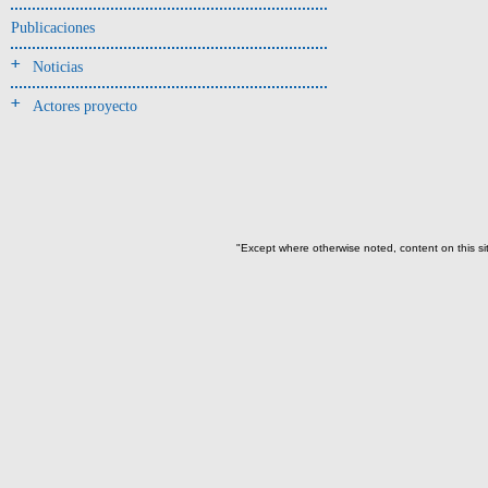
Jarra(340)
Publicaciones
Mamaderas(1)
Noticias
misceláneo(1)
Actores proyecto
Molde(1)
Olla(54)
Pedestal(6)
Plato(59)
Silbato(3)
"Except where otherwise noted, content on this si
Volante de huso(2)
-> Tipo de uso.
Artefactos no cerámicos
Herramientas, armas o útiles(300)
Objetos rituales u
ornamentales(902)
->
Clase de artefacto