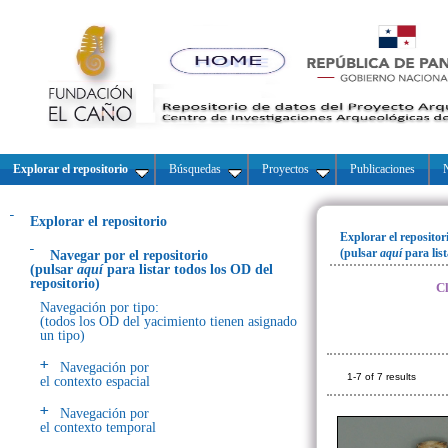
Explorar el repositorio
Búsquedas
Proyectos
Publicaciones
N
Explorar el repositorio
Explorar el repositor
(pulsar
aquí
para lis
Navegar por el repositorio
(pulsar
aquí
para listar todos los OD del
repositorio)
Cl
Navegación por tipo:
(todos los OD del yacimiento tienen asignado
un tipo)
Navegación por
1-7 of 7 results
el contexto espacial
Navegación por
el contexto temporal