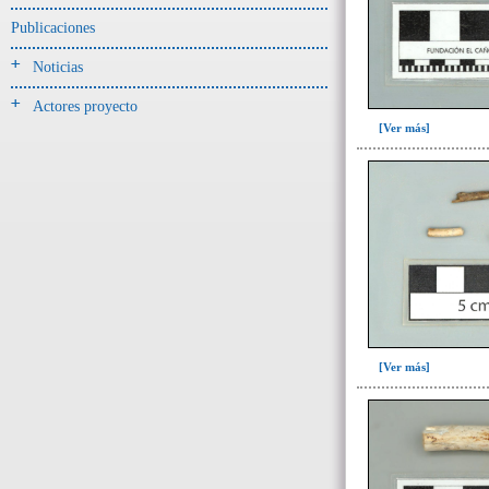
Jarra(340)
Publicaciones
Mamaderas(1)
Noticias
misceláneo(1)
Actores proyecto
Molde(1)
[Ver más]
Olla(54)
Pedestal(6)
Plato(59)
Silbato(3)
Volante de huso(2)
-> Tipo de uso.
Artefactos no cerámicos
[Ver más]
Herramientas, armas o útiles(300)
Objetos rituales u
ornamentales(902)
->
Clase de artefacto