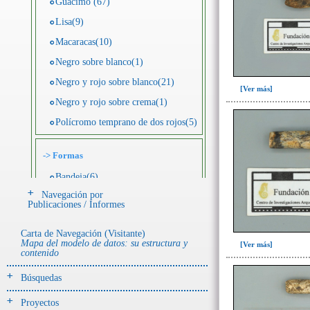
Guácimo (67)
Lisa(9)
Macaracas(10)
Negro sobre blanco(1)
Negro y rojo sobre blanco(21)
[Ver más]
Negro y rojo sobre crema(1)
Polícromo temprano de dos rojos(5)
->
Formas
Bandeja(6)
Navegación por
Botella(4)
Publicaciones / Informes
Cuenco(190)
Carta de Navegación (Visitante)
Efigie antropomorfa(24)
Mapa del modelo de datos: su estructura y
[Ver más]
contenido
Efigie híbrida(2)
Efigie zoomorfa(56)
Búsquedas
Incensario(13)
Proyectos