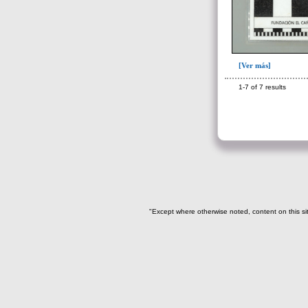
Adorno para la cabeza(1)
Artefacto de oro(1)
Asta de venado(2)
Base de espejo(19)
[Ver más]
Botón(5)
1-7 of 7 results
Brazalete(41)
Canino de Felino(6)
Canino de perro(20)
Cascabel(12)
Collar(1)
Collar, separador de
"Except where otherwise noted, content on this si
hileras(11)
Colmillo Cuniculus Paca(2)
Colmillo de zaino(1)
Colmillo Fauna(1)
Cristales de cuarzo(7)