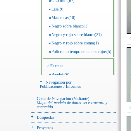
Guácimo (67)
Lisa(9)
Macaracas(10)
Negro sobre blanco(1)
Negro y rojo sobre blanco(21)
Negro y rojo sobre crema(1)
Polícromo temprano de dos rojos(5)
->
Formas
Bandeja(6)
Navegación por
Botella(4)
Publicaciones / Informes
Cuenco(190)
Carta de Navegación (Visitante)
Efigie antropomorfa(24)
Mapa del modelo de datos: su estructura y
contenido
Efigie híbrida(2)
Efigie zoomorfa(56)
Búsquedas
Incensario(13)
Proyectos