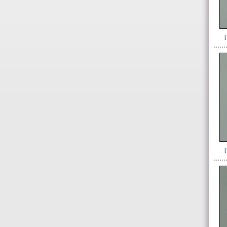
Adorno para la cabeza(1)
Artefacto de oro(1)
Asta de venado(2)
Base de espejo(19)
Botón(5)
Brazalete(41)
Canino de Felino(6)
Canino de perro(20)
Cascabel(12)
Collar(1)
Collar, separador de
hileras(11)
Colmillo Cuniculus Paca(2)
Colmillo de zaino(1)
Colmillo Fauna(1)
Cristales de cuarzo(7)