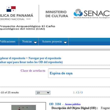
Publicaciones
Noticias
Actores proyecto
plorar el repositorio
>
Navegar por el repositorio
ulsar
aquí
para listar todos los OD del repositorio)
Clase de artefacto
-10 of 25 results
1
/
2
/
3
OD
3184
-
Acceso público
Descripción del Objeto Digital (OD) :
Fragmen