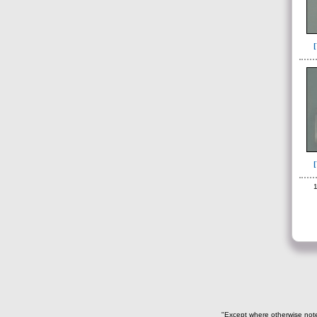
Cuenta de ave(19)
Cuenta de hueso(7)
Cuentas de diversos
artefactos(159)
Cuentas de oro(2)
Dentículo de pez sierra(3)
Diente de cocodrilo(3)
Diente de felino(3)
Diente de perro(49)
Diente de tiburón(80)
1
Diente de venado(1)
Diente humano(1)
Diente perforado(135)
Dientes de fauna(1)
Escultura(7)
Espina de pescado(4)
"Except where otherwise noted