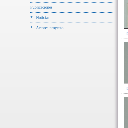
Jarra(340)
Publicaciones
Mamaderas(1)
Noticias
misceláneo(1)
Actores proyecto
Molde(1)
Olla(54)
Pedestal(6)
Plato(59)
Silbato(3)
Volante de huso(2)
-> Tipo de uso.
Artefactos no cerámicos
Herramientas, armas o útiles(300)
Objetos rituales u
ornamentales(902)
->
Clase de artefacto