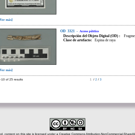
[Ver más]
OD
3321
-
Acceso público
Descripción del Objeto Digital (OD) :
Fragmen
Clase de artefacto
:
Espina de raya
[Ver más]
-10 of 25 results
1
/
2
/
3
, content on this site is licensed under a Creative Commons Attribution-NonCommercial-ShareAlik