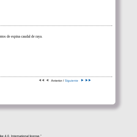
tos de espina caudal de raya.
Anterior /
Siguiente
e 4.0. International license."