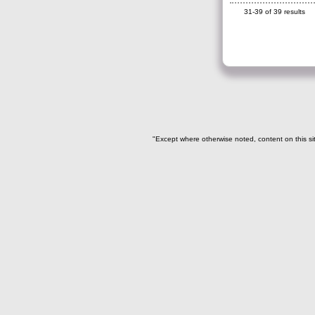
Cuenta de ave(19)
31-39 of 39 results
Cuenta de hueso(7)
Cuentas de diversos
artefactos(159)
Cuentas de oro(2)
Dentículo de pez sierra(3)
Diente de cocodrilo(3)
Diente de felino(3)
"Except where otherwise noted, content on this si
Diente de perro(49)
Diente de tiburón(80)
Diente de venado(1)
Diente humano(1)
Diente perforado(135)
Dientes de fauna(1)
Escultura(7)
Espina de pescado(4)