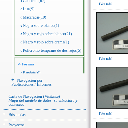
Guácimo (67)
[Ver más]
Lisa(9)
Macaracas(10)
Negro sobre blanco(1)
Negro y rojo sobre blanco(21)
Negro y rojo sobre crema(1)
Polícromo temprano de dos rojos(5)
[Ver más]
->
Formas
Bandeja(6)
Navegación por
Botella(4)
Publicaciones / Informes
Cuenco(190)
Carta de Navegación (Visitante)
Efigie antropomorfa(24)
Mapa del modelo de datos: su estructura y
contenido
Efigie híbrida(2)
[Ver más]
Efigie zoomorfa(56)
Búsquedas
Incensario(13)
Proyectos