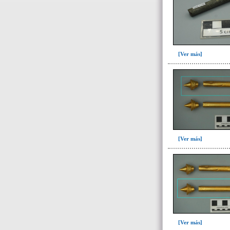
Adorno para la cabeza(1)
Artefacto de oro(1)
Asta de venado(2)
Base de espejo(19)
[Ver más]
Botón(5)
Brazalete(41)
Canino de Felino(6)
Canino de perro(20)
Cascabel(12)
Collar(1)
[Ver más]
Collar, separador de
hileras(11)
Colmillo Cuniculus Paca(2)
Colmillo de zaino(1)
Colmillo Fauna(1)
Cristales de cuarzo(7)
[Ver más]