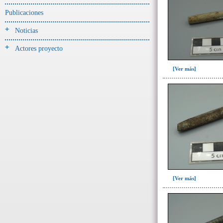
Jarra(340)
Publicaciones
Mamaderas(1)
Noticias
misceláneo(1)
Actores proyecto
Molde(1)
Olla(54)
[Ver más]
Pedestal(6)
Plato(59)
Silbato(3)
Volante de huso(2)
-> Tipo de uso.
Artefactos no cerámicos
Herramientas, armas o útiles(300)
[Ver más]
Objetos rituales u
ornamentales(902)
->
Clase de artefacto