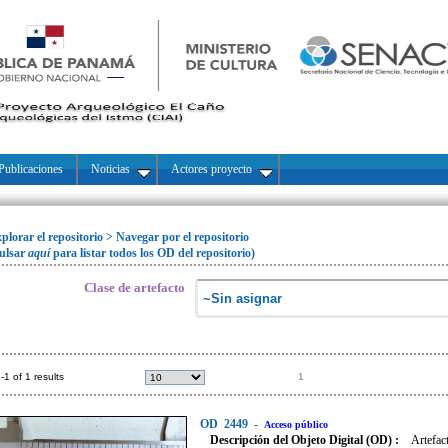
Publicaciones
Noticias
Actores proyecto
plorar el repositorio
>
Navegar por el repositorio
ulsar
aquí
para listar todos los OD del repositorio)
Clase de artefacto
-1 of 1 results
1
OD
2449
-
Acceso público
Descripción del Objeto Digital (OD) :
Artefac