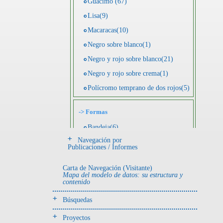
Guácimo (67)
Lisa(9)
Macaracas(10)
Negro sobre blanco(1)
Negro y rojo sobre blanco(21)
Negro y rojo sobre crema(1)
Polícromo temprano de dos rojos(5)
->
Formas
Bandeja(6)
Navegación por
Botella(4)
Publicaciones / Informes
Cuenco(190)
Carta de Navegación (Visitante)
Efigie antropomorfa(24)
Mapa del modelo de datos: su estructura y
contenido
Efigie híbrida(2)
Efigie zoomorfa(56)
Búsquedas
Incensario(13)
Proyectos