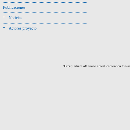
-> Hallado en UE del tipo:
Objetos clasificados según
Publicaciones
los tipos de UE del GE
Noticias
Cernidor(3)
Actores proyecto
Depósito (28)
Depósito de artefactos y
osamentas(5)
Depósito de artefactos.(2)
Depósito de huesos humanos(1)
"Except where otherwise noted, content on this si
Derrumbe(81)
Derrumbe-ofrenda(2)
Deslizamiento de materiales(13)
Entierro(489)
Entierro-ofrenda(80)
Forjado y ofrenda
colapsados(4)
Ofrenda(78)