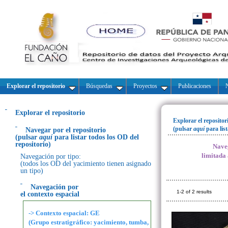
Explorar el repositorio
Búsquedas
Proyectos
Publicaciones
N
Explorar el repositorio
Explorar el repositor
(pulsar
aquí
para lis
Navegar por el repositorio
(pulsar
aquí
para listar todos los OD del
repositorio)
Naveg
limitada
Navegación por tipo:
(todos los OD del yacimiento tienen asignado
un tipo)
Navegación por
1-2 of 2 results
el contexto espacial
-> Contexto espacial: GE
(Grupo estratigráfico: yacimiento, tumba,