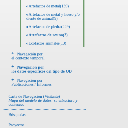
Artefactos de metal(139)
Artefactos de metal y hueso y/o
diente de animal(9)
Artefactos de piedra(229)
Artefactos de resina(2)
Ecofactos animales(13)
Ecofactos de concha(2)
Navegación por
el contexto temporal
Ecofactos de piedra(3)
Navegación por
Registro de restos óseos humanos
los datos específicos del tipo de OD
(individuos)(28)
Navegación por
Registro de unidades
Publicaciones / Informes
estratigráficas(64)
Registro unidades estratigráficas:
Carta de Navegación (Visitante)
ofrenda huesos humanos(3)
Mapa del modelo de datos: su estructura y
contenido
- UE# y tipo de UE
Búsquedas
donde se halló el objeto
Proyectos