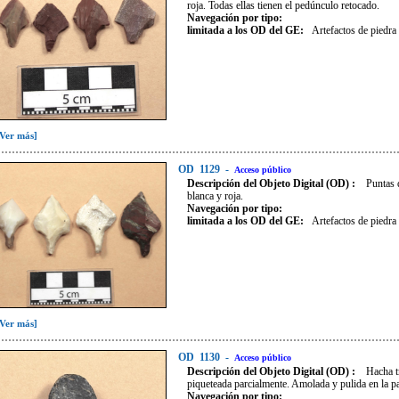
roja. Todas ellas tienen el pedúnculo retocado.
Navegación por tipo:
limitada a los OD del GE:
Artefactos de piedra
[Ver más]
OD
1129
-
Acceso público
Descripción del Objeto Digital (OD) :
Puntas 
blanca y roja.
Navegación por tipo:
limitada a los OD del GE:
Artefactos de piedra
[Ver más]
OD
1130
-
Acceso público
Descripción del Objeto Digital (OD) :
Hacha t
piqueteada parcialmente. Amolada y pulida en la part
Navegación por tipo: