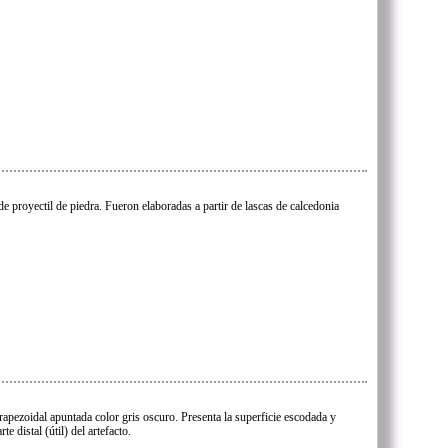
de proyectil de piedra. Fueron elaboradas a partir de lascas de calcedonia
rapezoidal apuntada color gris oscuro. Presenta la superficie escodada y
e distal (útil) del artefacto.