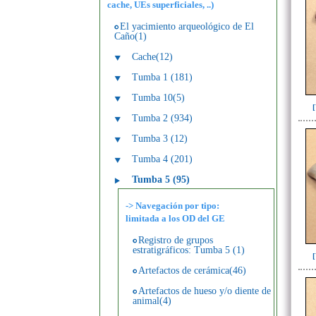
cache, UEs superficiales, ..)
El yacimiento arqueológico de El
Caño(1)
Cache(12)
Tumba 1 (181)
Tumba 10(5)
Tumba 2 (934)
Tumba 3 (12)
Tumba 4 (201)
Tumba 5 (95)
-> Navegación por tipo:
limitada a los OD del GE
Registro de grupos
estratigráficos: Tumba 5 (1)
Artefactos de cerámica(46)
Artefactos de hueso y/o diente de
animal(4)