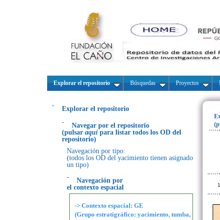
Explorar el repositorio
Búsquedas
Proyectos
Explorar el repositorio
Ex
(p
Navegar por el repositorio
(pulsar
aquí
para listar todos los OD del
repositorio)
Navegación por tipo:
(todos los OD del yacimiento tienen asignado
un tipo)
Navegación por
1
el contexto espacial
-> Contexto espacial: GE
(Grupo estratigráfico: yacimiento, tumba,