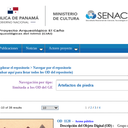
Publicaciones
Noticias
Actores proyecto
plorar el repositorio
>
Navegar por el repositorio
ulsar
aquí
para listar todos los OD del repositorio)
Navegación por tipo:
limitada a los OD del GE
-10 of 38 results
1
/
2
/
3
/
4
OD
1128
-
Acceso público
Descripción del Objeto Digital (OD) :
Grupo d