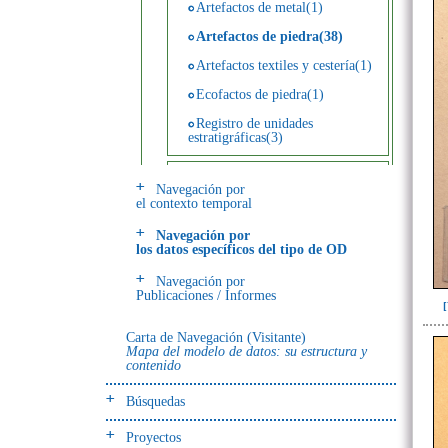
Artefactos de metal(1)
Artefactos de piedra(38)
Artefactos textiles y cestería(1)
Ecofactos de piedra(1)
Registro de unidades
estratigráficas(3)
- UE# y tipo de UE
Navegación por
el contexto temporal
donde se halló el objeto
Navegación por
los datos específicos del tipo de OD
-> Hallado en UE del tipo:
Objetos clasificados según
Navegación por
los tipos de UE del GE
Publicaciones / Informes
Entierro(89)
Carta de Navegación (Visitante)
Mapa del modelo de datos: su estructura y
contenido
-> Hallado en la UE#:
Objetos clasificados según
Búsquedas
los UE# del GE
082(89)
Proyectos