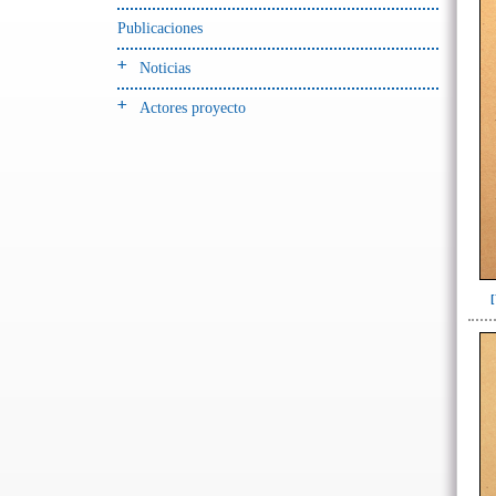
Publicaciones
->
Fase de la Matriz de Harris (MH)
(Fase de la MH a la que pertenece la
Noticias
UE)
Actores proyecto
Fase I: Construcción tumba,
colocación entierro y ofrenda(3)
Tumba 6 (63)
Tumba 7 (669)
Tumba 8 (63)
Tumba 9 (322)
Unidad superficial (S) vinculada al
cementerio(98)
~Alineamientos de monolitos en el
yacimiento de El Caño(7)
~Contexto desconocido. Objeto
recuperado en la escombrera (5)
~Sin asignar(7)