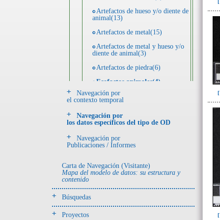
Artefactos de hueso y/o diente de
animal(13)
Artefactos de metal(15)
Artefactos de metal y hueso y/o
diente de animal(3)
Artefactos de piedra(6)
Ecofactos animales(4)
Navegación por
Registro de restos óseos humanos
el contexto temporal
(individuos)(3)
Navegación por
Registro de unidades
los datos específicos del tipo de OD
estratigráficas(7)
Navegación por
Publicaciones / Informes
- UE# y tipo de UE
donde se halló el objeto
Carta de Navegación (Visitante)
Mapa del modelo de datos: su estructura y
contenido
-> Hallado en UE del tipo:
Objetos clasificados según
Búsquedas
los tipos de UE del GE
Depósito (3)
Proyectos