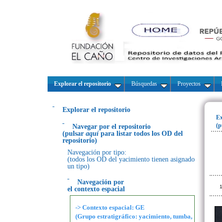
Explorar el repositorio
Búsquedas
Proyectos
Explorar el repositorio
Ex
(p
Navegar por el repositorio
(pulsar
aquí
para listar todos los OD del
repositorio)
Navegación por tipo:
(todos los OD del yacimiento tienen asignado
un tipo)
Navegación por
1
el contexto espacial
-> Contexto espacial: GE
(Grupo estratigráfico: yacimiento, tumba,