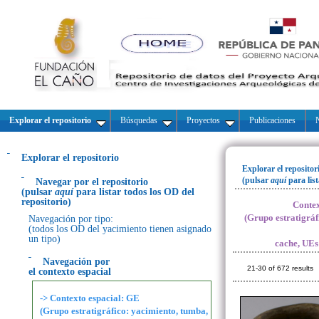
Explorar el repositorio
Búsquedas
Proyectos
Publicaciones
N
Explorar el repositorio
Explorar el repositor
(pulsar
aquí
para lis
Navegar por el repositorio
(pulsar
aquí
para listar todos los OD del
repositorio)
Contex
(Grupo estratigráf
Navegación por tipo:
(todos los OD del yacimiento tienen asignado
un tipo)
cache, UEs 
Navegación por
21-30 of 672 results
el contexto espacial
-> Contexto espacial: GE
(Grupo estratigráfico: yacimiento, tumba,